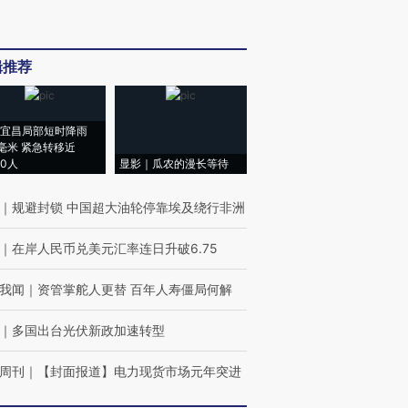
辑推荐
宜昌局部短时降雨
8毫米 紧急转移近
00人
显影｜瓜农的漫长等待
｜
规避封锁 中国超大油轮停靠埃及绕行非洲
｜
在岸人民币兑美元汇率连日升破6.75
我闻
｜
资管掌舵人更替 百年人寿僵局何解
｜
多国出台光伏新政加速转型
周刊
｜
【封面报道】电力现货市场元年突进