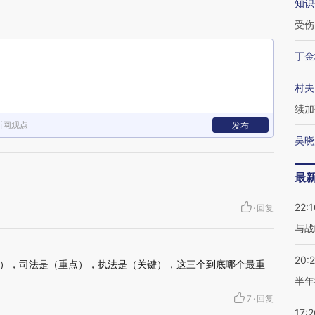
知识
受伤
丁金
村夫
续加
新网观点
发布
吴晓
最
22:1
·
回复
与战
20:
），司法是（重点），执法是（关键），这三个到底哪个最重
半年
7
·
回复
17:2