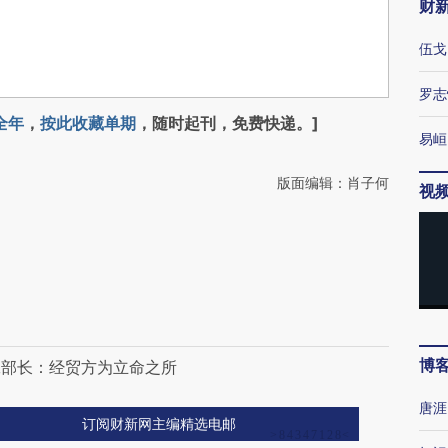
财
伍戈
罗志
全年
，
按此收藏单期
，随时起刊，免费快递。]
易峘
版面编辑：肖子何
视
博
工部长：经贸方为立命之所
唐涯
订阅财新网主编精选电邮