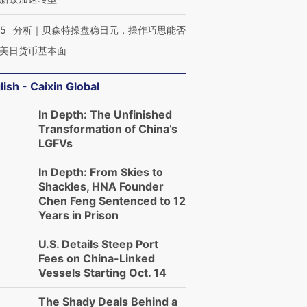
05
分析｜贝森特操盘稳日元，操作巧思能否
美日货币基本面
lish - Caixin Global
In Depth: The Unfinished
Transformation of China’s
LGFVs
In Depth: From Skies to
Shackles, HNA Founder
Chen Feng Sentenced to 12
Years in Prison
U.S. Details Steep Port
Fees on China-Linked
Vessels Starting Oct. 14
The Shady Deals Behind a