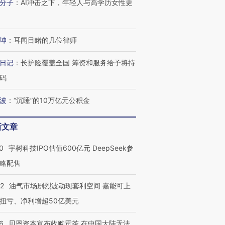
分子
：
AI冲击之下，年轻人与高学历女性更
坤
：
耳闻目睹的几位律师
日记
：
长护险覆盖全国 筹资和服务给予将持
码
波
：
“沉睡”的10万亿元公积金
新文章
0
宇树科技IPO估值600亿元 DeepSeek参
略配售
22
油气市场剧烈波动现套利空间 嘉能可上
扭亏、净利增超50亿美元
6
贝恩资本宣布收购贡茶 在中国大陆无法