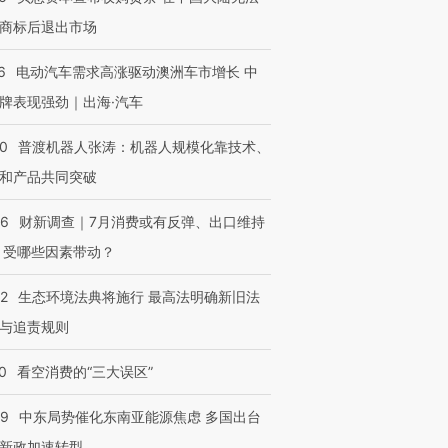
商标后退出市场
6
电动汽车需求高涨驱动澳洲车市增长 中
牌表现强劲｜出海·汽车
00
普渡机器人张涛：机器人规模化靠技术、
和产品共同突破
56
财新调查｜7月消费或有反弹、出口维持
 受哪些因素带动？
42
生态环境法典将施行 最高法明确新旧法
与追责规则
0
看空消费的“三大误区”
59
中东局势催化东南亚能源焦虑 多国出台
新政加速转型