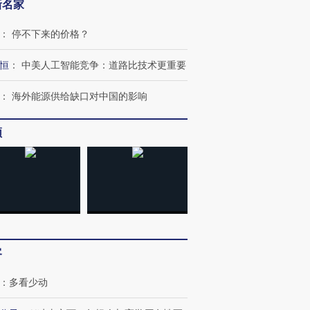
新名家
：
停不下来的价格？
恒
：
中美人工智能竞争：道路比技术更重要
：
海外能源供给缺口对中国的影响
频
客
：
多看少动