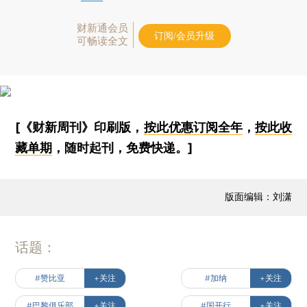
财新通会员
订阅/会员升级
可畅读全文
[《财新周刊》印刷版，
按此优惠订阅全年
，
按此收
藏单期
，随时起刊，免费快递。]
版面编辑：刘潇
话题：
#赞比亚
+关注
#加纳
+关注
#巴黎俱乐部
+关注
#国开行
+关注