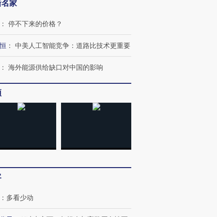
新名家
：
停不下来的价格？
恒
：
中美人工智能竞争：道路比技术更重要
：
海外能源供给缺口对中国的影响
频
客
：
多看少动