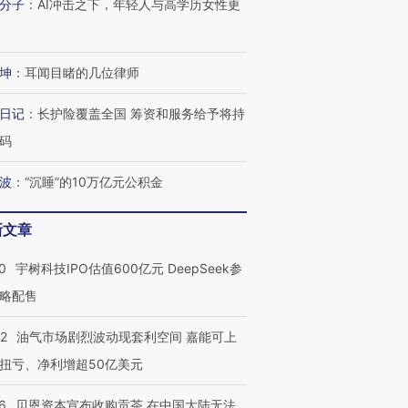
分子
：
AI冲击之下，年轻人与高学历女性更
坤
：
耳闻目睹的几位律师
日记
：
长护险覆盖全国 筹资和服务给予将持
码
波
：
“沉睡”的10万亿元公积金
新文章
0
宇树科技IPO估值600亿元 DeepSeek参
略配售
22
油气市场剧烈波动现套利空间 嘉能可上
扭亏、净利增超50亿美元
6
贝恩资本宣布收购贡茶 在中国大陆无法