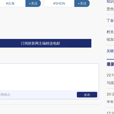
知识
#出海
+关注
#SHEIN
+关注
受伤
丁金
村夫
续加
订阅财新网主编精选电邮
吴晓
最
22:1
与战
20:
新网观点
发布
半年
17:2