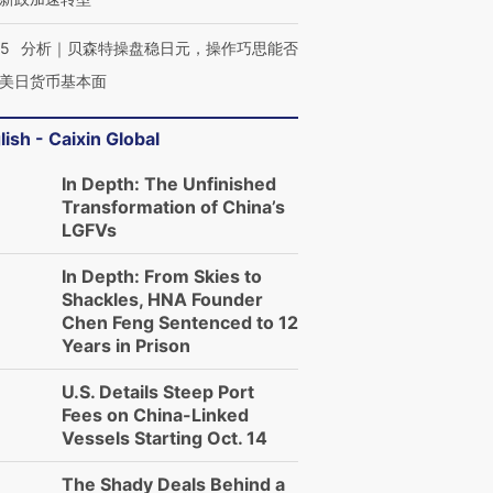
05
分析｜贝森特操盘稳日元，操作巧思能否
美日货币基本面
lish - Caixin Global
In Depth: The Unfinished
Transformation of China’s
LGFVs
In Depth: From Skies to
Shackles, HNA Founder
Chen Feng Sentenced to 12
Years in Prison
U.S. Details Steep Port
Fees on China-Linked
Vessels Starting Oct. 14
OX的吸金
马航飞行员跨国走私7万
视线｜被称为“蟑螂”的印
The Shady Deals Behind a
让中产们甘
粒摇头丸 尿检体内含3种
度Z世代 用街头抗争将教
秘鲁纳斯