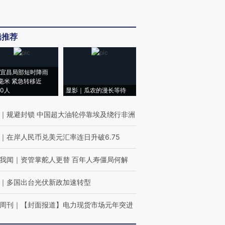
辑推荐
宜昌局部短时降雨
8毫米 紧急转移近
00人
显影｜瓜农的漫长等待
｜
规避封锁 中国超大油轮停靠埃及绕行非洲
｜
在岸人民币兑美元汇率连日升破6.75
我闻
｜
资管掌舵人更替 百年人寿僵局何解
｜
多国出台光伏新政加速转型
周刊
｜
【封面报道】电力现货市场元年突进