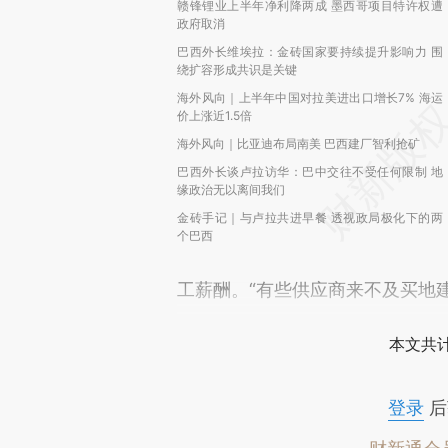
赣锋锂业上半年净利降两成 墨西哥项目特许权遭
政府取消
巴西外长维埃拉：金砖国家要持续提升影响力 围
绕扩容形成共识是关键
海外风向｜上半年中国对拉美进出口增长7% 海运
价上涨近1.5倍
海外风向｜比亚迪布局南美 巴西建厂智利抢矿
巴西外长谈卢拉访华：巴中交往不受任何限制 地
缘政治无以离间我们
金砖手记｜与卢拉共进早餐 透视政局极化下的两
个巴西
工薪酬。“有些供应商来不及买地
本文共计
登录
后