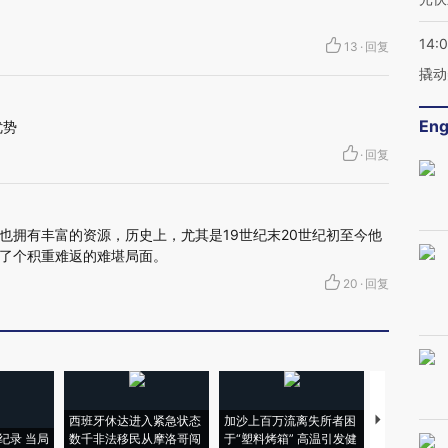
14:
13
·
回复
撬动
Eng
优势
·
回复
也拥有丰富的资源，历史上，尤其是19世纪末20世纪初至今他
了个积重难返的难堪局面。
20
·
回复
西班牙休达进入紧急状态
加沙上百万流离失所者困
视线｜HYR
纪录 当局
数千非法移民从摩洛哥闯
于“塑料烤箱” 高温引发健
术：是什么