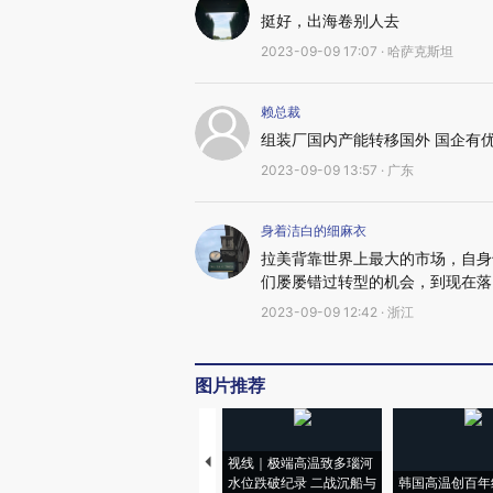
挺好，出海卷别人去
2023-09-09 17:07 · 哈萨克斯坦
赖总裁
组装厂国内产能转移国外 国企有
2023-09-09 13:57 · 广东
身着洁白的细麻衣
拉美背靠世界上最大的市场，自身
们屡屡错过转型的机会，到现在落
2023-09-09 12:42 · 浙江
图片推荐
视线｜极端高温致多瑙河
水位跌破纪录 二战沉船与
韩国高温创百年