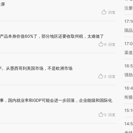
全屏
注册
·
回复
17:1
国品
产品本身价值60%了，部分地区还要收取州税，太难做了
17:
6
·
回复
渠道
16:
别字。从墨西哥到美国市场，不是欧洲市场
强劲
3
·
回复
16:
衔接
事，国内就业率和GDP可能会进一步回落，企业能级和国际化
15:1
5
·
回复
14:
光伏