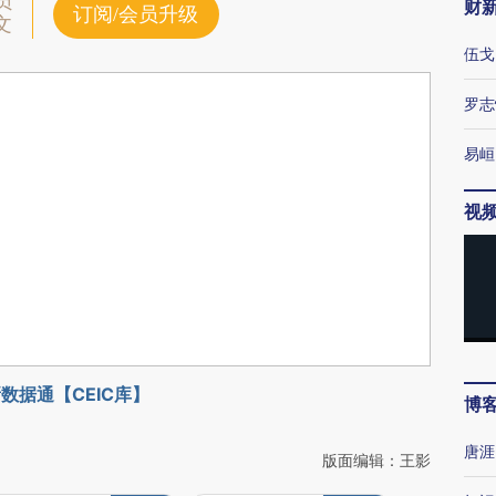
员
财
订阅/会员升级
文
伍戈
罗志
易峘
视
数据通【CEIC库】
博
唐涯
版面编辑：王影