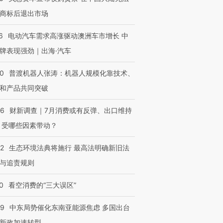
商标后退出市场
6
电动汽车需求高涨驱动澳洲车市增长 中
牌表现强劲｜出海·汽车
00
普渡机器人张涛：机器人规模化靠技术、
和产品共同突破
56
财新调查｜7月消费或有反弹、出口维持
 受哪些因素带动？
42
生态环境法典将施行 最高法明确新旧法
与追责规则
0
看空消费的“三大误区”
59
中东局势催化东南亚能源焦虑 多国出台
新政加速转型