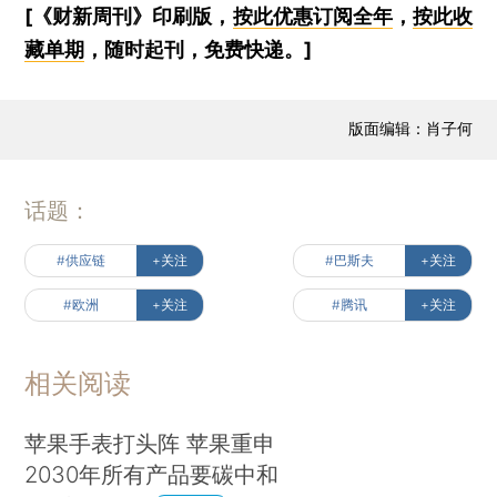
[《财新周刊》印刷版，
按此优惠订阅全年
，
按此收
藏单期
，随时起刊，免费快递。]
版面编辑：肖子何
话题：
#供应链
+关注
#巴斯夫
+关注
#欧洲
+关注
#腾讯
+关注
相关阅读
苹果手表打头阵 苹果重申
2030年所有产品要碳中和