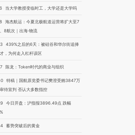
6
当大学教授变临时工，大学还是大学吗
8
海杰航运：今夏北极航道运营将扩大至7
、8航次｜出海·物流
53
439%之后的6天：被硅谷和华尔街追捧
才，为何走入杠杆误区
07
陈龙：Token时代的商业与组织
50
特稿｜国航原党委书记樊澄受贿3847万
审待宣判 否认大多数指控
29
今日开盘：沪指报3896.49点 跌幅
0%
24
蓄势突破后的黄金