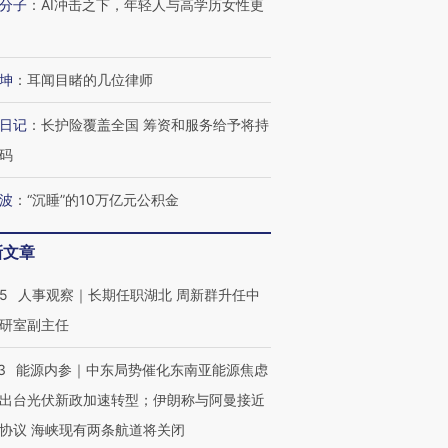
分子
：
AI冲击之下，年轻人与高学历女性更
坤
：
耳闻目睹的几位律师
日记
：
长护险覆盖全国 筹资和服务给予将持
码
波
：
“沉睡”的10万亿元公积金
新文章
25
人事观察｜长期任职湖北 周新群升任中
研室副主任
3
能源内参｜中东局势催化东南亚能源焦虑
出台光伏新政加速转型；伊朗称与阿曼接近
协议 海峡现有两条航道将关闭