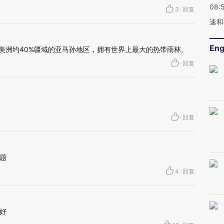
08:
3
·
回复
速和
Eng
南美洲约40%疆域的亚马孙地区，拥有世界上最大的热带雨林。
·
回复
·
回复
题
4
·
回复
好