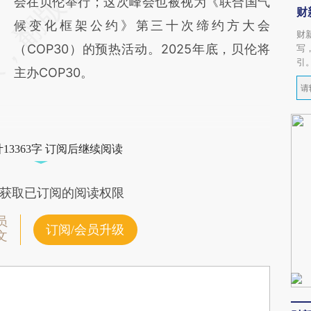
会在贝伦举行；这次峰会也被视为《联合国气
财
候变化框架公约》第三十次缔约方大会
财
（COP30）的预热活动。2025年底，贝伦将
写
引
主办COP30。
13363字 订阅后继续阅读
获取已订阅的阅读权限
员
订阅/会员升级
文