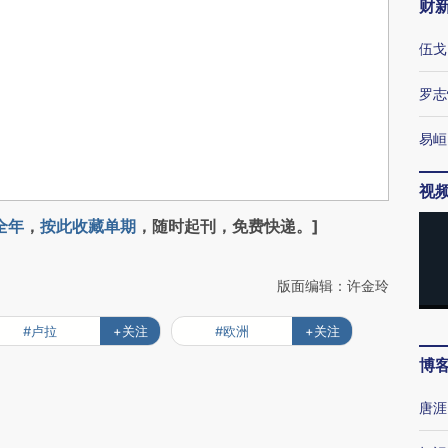
财
伍戈
罗志
易峘
视
全年
，
按此收藏单期
，随时起刊，免费快递。]
版面编辑：许金玲
#卢拉
+关注
#欧洲
+关注
博
唐涯