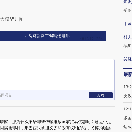
知识
受伤
I大模型开闸
丁金
订阅财新网主编精选电邮
村夫
续加
吴晓
最
13:
新网观点
发布
央政
12:1
多国
摩擦，那为什么不给哪些低碳排放国家贸易优惠呢？这是否是
达成
同属地球村，那巴西只承担义务却没有权利的话，民粹的崛起