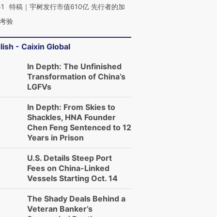
51
特稿｜宇树发行市值610亿 先行者的加
考验
lish - Caixin Global
In Depth: The Unfinished
Transformation of China’s
LGFVs
In Depth: From Skies to
Shackles, HNA Founder
Chen Feng Sentenced to 12
Years in Prison
U.S. Details Steep Port
Fees on China-Linked
Vessels Starting Oct. 14
The Shady Deals Behind a
Veteran Banker’s