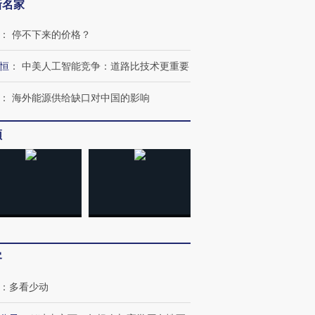
新名家
：
停不下来的价格？
恒
：
中美人工智能竞争：道路比技术更重要
：
海外能源供给缺口对中国的影响
频
客
：
多看少动