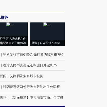
辑推荐
侵”还是“人道危机” 难
撕裂西班牙飞地休达
显影｜瓜农的漫长等待
｜
宇树发行市值610亿 先行者的加速和考验
｜
在岸人民币兑美元汇率连日升破6.75
我闻
｜
艾路明及多名股东被拘
｜
特朗普再签两份行政令限制出生公民权
周刊
｜
【封面报道】电力现货市场元年突进