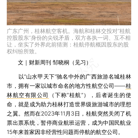
广东广州，桂林航空客机。海航和桂林交投对“桂航
控股股东”身份的尖锐矛盾，双方各执一词、互不相
让，坐实了外界此前猜测：桂航停航概因股东的股
权纠纷所致。
文｜财新周刊 邹晓桐（见习）
以“山水甲天下”驰名中外的广西旅游名城桂林
市，拥有一家以城市命名的地方性航空公司——
桂
林航空有限公司
（下称“桂航”），后者诞生的使
命，就是成为助力桂林打造世界级旅游城市的理想
之翼。然而在2023年11月3日，桂航突然关闭了机
票出票系统，暂停商业航班运营，成为中国民航业
15年来首家因非经营性问题而停航的航空公司。