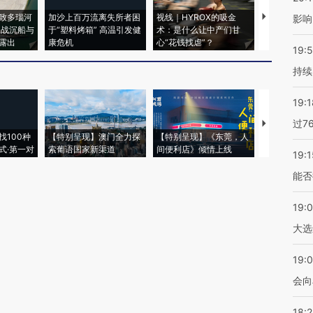
致多瑙河
加沙上百万流离失所者困
视线｜HYROX的吸金
马航飞行员
影响
二战沉船与
于“塑料烤箱” 高温引发健
术：是什么让中产们甘
粒摇头丸 尿
露出
康危机
心“花钱找虐”？
毒品
19:5
持续
19:1
过7
【推广】走
找100种
【特别呈现】澳门全力探
【特别呈现】《东莞，人
会，让数智科
式·第一对
索葡语国家新渠道
间便利店》倾情上线
业
19:1
能否
19:
大选
19:0
会向
18: