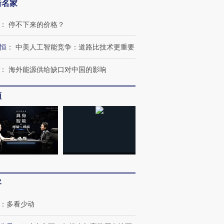
新名家
：
停不下来的价格？
恒
：
中美人工智能竞争：道路比技术更重要
：
海外能源供给缺口对中国的影响
频
客
：
多看少动