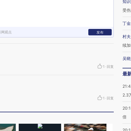
知识
受伤
丁金
新网观点
发布
村夫
续加
吴晓
1
·
回复
最
21:
2.
1
·
回复
20:
倍
20:1