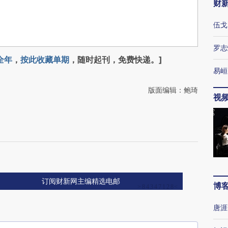
财
伍戈
罗志
全年
，
按此收藏单期
，随时起刊，免费快递。]
易峘
版面编辑：鲍琦
视
递
订阅财新网主编精选电邮
博
唐涯