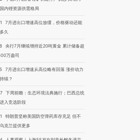
跨国走私7万
视线｜被称为“蟑螂”的印
视线｜“入侵”还是“人道危
国内锂资源供需格局
检体内含3种
度Z世代 用街头抗争将教
机”？难民潮撕裂西班牙
秘鲁纳斯
育部长拱下台
飞地休达
13人遇难
1
7月进出口增速高位放缓，价格驱动还能
多久
8
央行7月继续增持近20吨黄金 累计储备超
600万盎司
进第四届链博
【商旅对话】华住集团
技“链”接产
【特别呈现】寻找100种
CFO：不靠规模取胜，华
【特别呈
有意思的生活方式·第三对
住三大增长引擎是什么？
有意思的
5
7月进出口增速从高位略有回落 涨价动力
持续？
07
下周前瞻：生态环境法典施行；巴西总统
进入竞选阶段
1
特朗普坚称美国防空弹药库存充足 但不
乌克兰提供更多
24
人事观察｜上海55岁女副市长解冬进京