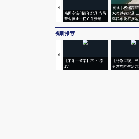
视线｜极端高温
韩国高温创百年纪录 当局
水位跌破纪录 
警告停止一切户外活动
猛犸象化石接连
视听推荐
【不唯一答案】不止“养
【特别呈现】寻
老”
有意思的生活方