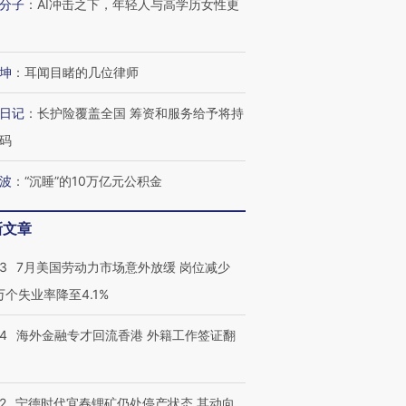
分子
：
AI冲击之下，年轻人与高学历女性更
坤
：
耳闻目睹的几位律师
日记
：
长护险覆盖全国 筹资和服务给予将持
码
波
：
“沉睡”的10万亿元公积金
新文章
43
7月美国劳动力市场意外放缓 岗位减少
3万个失业率降至4.1%
14
海外金融专才回流香港 外籍工作签证翻
2
宁德时代宜春锂矿仍处停产状态 其动向