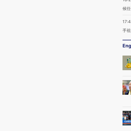
候任
17:
手祖
Eng