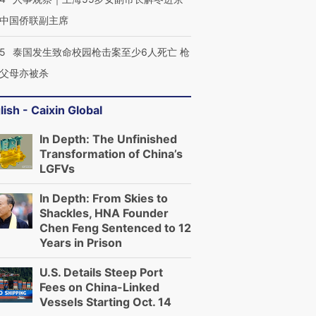
中国侨联副主席
45
泰国发生致命校园枪击案至少6人死亡 枪
父母亦被杀
lish - Caixin Global
In Depth: The Unfinished
Transformation of China’s
LGFVs
In Depth: From Skies to
Shackles, HNA Founder
Chen Feng Sentenced to 12
Years in Prison
U.S. Details Steep Port
Fees on China-Linked
Vessels Starting Oct. 14