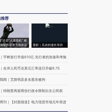
辑推荐
侵”还是“人道危机” 难
撕裂西班牙飞地休达
显影｜瓜农的漫长等待
｜
宇树发行市值610亿 先行者的加速和考验
｜
在岸人民币兑美元汇率连日升破6.75
我闻
｜
艾路明及多名股东被拘
｜
特朗普再签两份行政令限制出生公民权
周刊
｜
【封面报道】电力现货市场元年突进