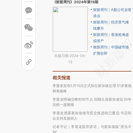
《财新周刊》2024年第19期
财新周刊｜A股公司业绩
承压
财新周刊｜经济景气继
续攀升
财新周刊｜香港抢滩虚
拟资产
财新周刊｜中国碳市场
扩围在即
出版日期 2024-05-
13
相关报道
李显龙宣布5月15日正式卸任新加坡总理 51岁黄循
财将接棒
李显龙明确交棒时间节点 回顾主政新加坡近20年
历程一度哽咽
李显龙透露新加坡领导层交接进程已重启 号召民
众支持其接班人
记者手记｜李显龙国庆讲话，与新加坡版“房住不
炒”