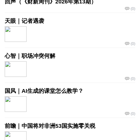
回声（《财新周刊》2026年第13期）
(
0
)
天眼｜记者遇袭
(
0
)
心智｜职场冲突何解
(
0
)
国风｜AI生成的课堂怎么教学？
(
0
)
前瞻｜中国将对非洲53国实施零关税