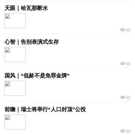
天眼｜哈瓦那断水
(
0
)
心智｜告别表演式生存
(
0
)
国风｜“低龄不是免罪金牌”
(
0
)
前瞻｜瑞士将举行“人口封顶”公投
(
0
)