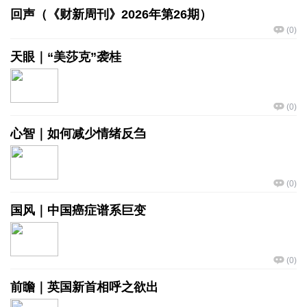
回声（《财新周刊》2026年第26期）
(
0
)
天眼｜“美莎克”袭桂
(
0
)
心智｜如何减少情绪反刍
(
0
)
国风｜中国癌症谱系巨变
(
0
)
前瞻｜英国新首相呼之欲出