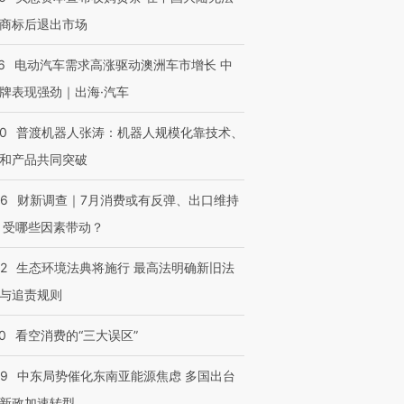
商标后退出市场
6
电动汽车需求高涨驱动澳洲车市增长 中
牌表现强劲｜出海·汽车
00
普渡机器人张涛：机器人规模化靠技术、
和产品共同突破
56
财新调查｜7月消费或有反弹、出口维持
 受哪些因素带动？
42
生态环境法典将施行 最高法明确新旧法
与追责规则
0
看空消费的“三大误区”
59
中东局势催化东南亚能源焦虑 多国出台
新政加速转型