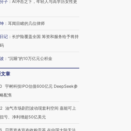
分子
：
AI冲击之下，年轻人与高学历女性更
坤
：
耳闻目睹的几位律师
日记
：
长护险覆盖全国 筹资和服务给予将持
码
波
：
“沉睡”的10万亿元公积金
新文章
0
宇树科技IPO估值600亿元 DeepSeek参
略配售
22
油气市场剧烈波动现套利空间 嘉能可上
扭亏、净利增超50亿美元
6
贝恩资本宣布收购贡茶 在中国大陆无法