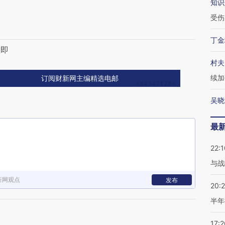
知识
受伤
路
丁金
在即
村夫
续加
订阅财新网主编精选电邮
吴晓
最
22:1
与战
新网观点
发布
20:
半年
17:2