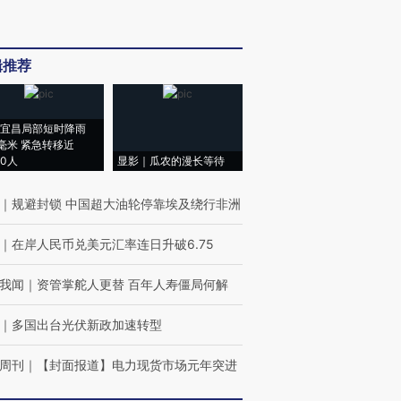
辑推荐
宜昌局部短时降雨
8毫米 紧急转移近
00人
显影｜瓜农的漫长等待
｜
规避封锁 中国超大油轮停靠埃及绕行非洲
｜
在岸人民币兑美元汇率连日升破6.75
我闻
｜
资管掌舵人更替 百年人寿僵局何解
｜
多国出台光伏新政加速转型
周刊
｜
【封面报道】电力现货市场元年突进