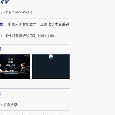
新名家
：
停不下来的价格？
恒
：
中美人工智能竞争：道路比技术更重要
：
海外能源供给缺口对中国的影响
频
客
：
多看少动