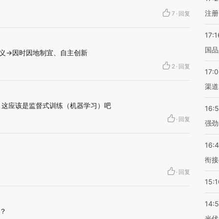
注册
7
·
回复
17:1
国品
主义→因时因地制宜、自主创新
2
·
回复
17:
渠道
督”。 这应该是监督式训练（机器学习）吧
16:
·
回复
强劲
16:
衔接
·
回复
15:1
14:
？
光伏