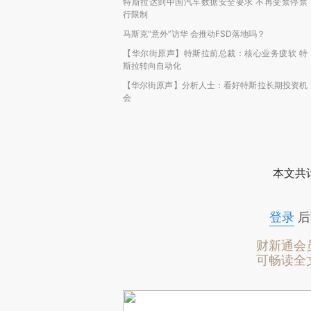
特斯拉达到中国汽车数据安全要求 不再受禁停禁
行限制
马斯克“意外”访华 会推动FSD落地吗？
【华尔街原声】特斯拉前总裁：核心业务疲软 特
斯拉转向自动化
【华尔街原声】分析人士：看好特斯拉长期投资机
会
本文共计
登录
后
财新通会
可畅读全