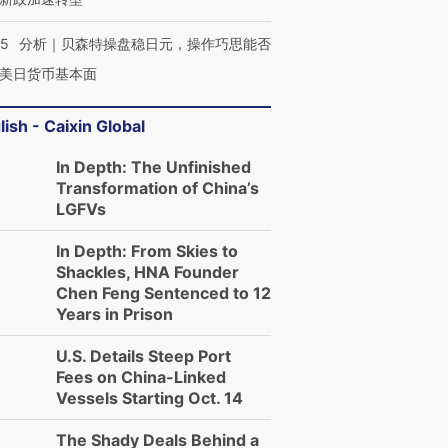
05
分析｜贝森特操盘稳日元，操作巧思能否
美日货币基本面
lish - Caixin Global
In Depth: The Unfinished
Transformation of China’s
LGFVs
In Depth: From Skies to
Shackles, HNA Founder
Chen Feng Sentenced to 12
Years in Prison
U.S. Details Steep Port
Fees on China-Linked
Vessels Starting Oct. 14
The Shady Deals Behind a