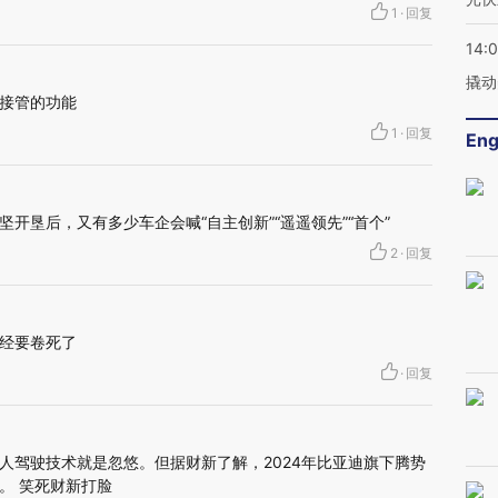
1
·
回复
14:
撬动
接管的功能
1
·
回复
Eng
开垦后，又有多少车企会喊“自主创新”“遥遥领先”“首个”
2
·
回复
经要卷死了
·
回复
人驾驶技术就是忽悠。但据财新了解，2024年比亚迪旗下腾势
。 笑死财新打脸