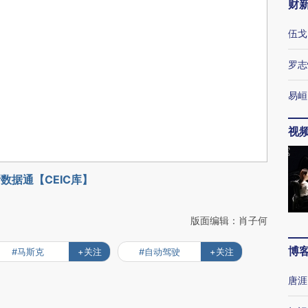
财
伍戈
罗志
易峘
视
数据通【CEIC库】
版面编辑：肖子何
博
#马斯克
+关注
#自动驾驶
+关注
唐涯