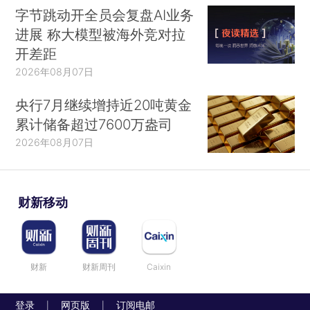
字节跳动开全员会复盘AI业务
进展 称大模型被海外竞对拉
开差距
2026年08月07日
央行7月继续增持近20吨黄金
累计储备超过7600万盎司
2026年08月07日
财新移动
财新
财新周刊
Caixin
登录
网页版
订阅电邮
|
|