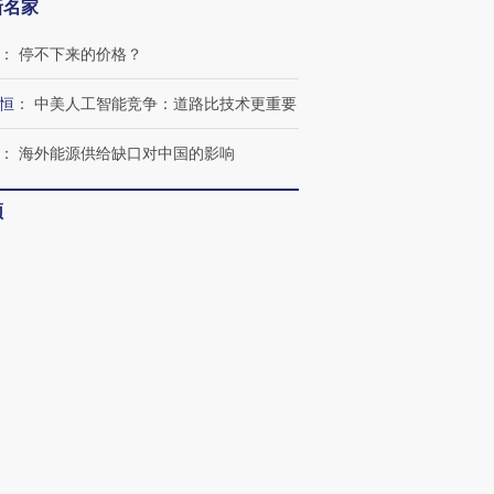
新名家
：
停不下来的价格？
恒
：
中美人工智能竞争：道路比技术更重要
：
海外能源供给缺口对中国的影响
频
客
：
多看少动