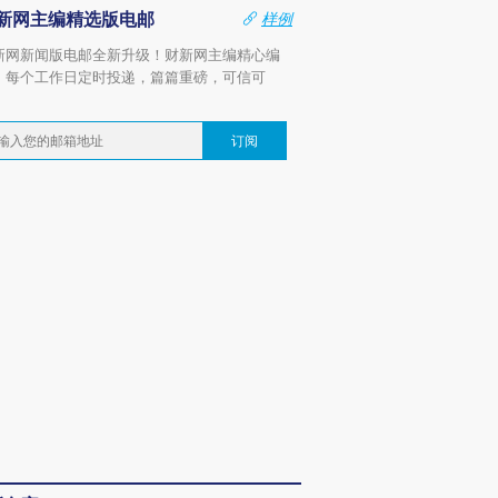
新网主编精选版电邮
样例
新网新闻版电邮全新升级！财新网主编精心编
，每个工作日定时投递，篇篇重磅，可信可
。
订阅