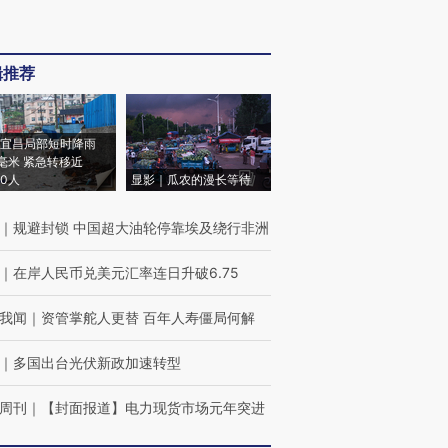
辑推荐
宜昌局部短时降雨
8毫米 紧急转移近
00人
显影｜瓜农的漫长等待
｜
规避封锁 中国超大油轮停靠埃及绕行非洲
｜
在岸人民币兑美元汇率连日升破6.75
我闻
｜
资管掌舵人更替 百年人寿僵局何解
｜
多国出台光伏新政加速转型
周刊
｜
【封面报道】电力现货市场元年突进