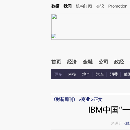
数据
我闻
机构订阅
会议
Promotion
首页
经济
金融
公司
政经
更多
科技
地产
汽车
消费
能
《财新周刊》
>
商业
>
正文
IBM中国“
来源于
《财