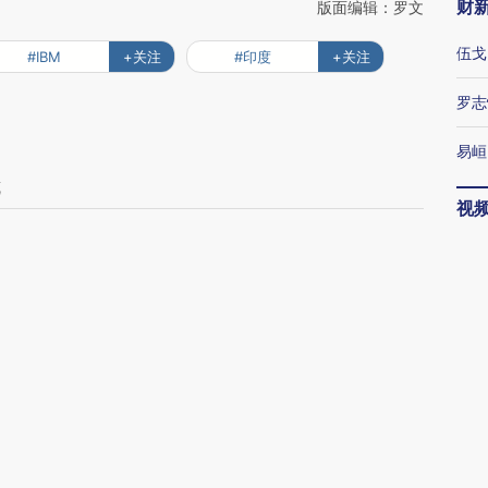
财
版面编辑：罗文
伍戈
#IBM
+关注
#印度
+关注
罗志
易峘
坑
视
争
订阅财新网主编精选电邮
博
唐涯