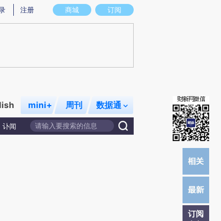
录
注册
商城
订阅
lish
mini+
周刊
数据通
讣闻
订阅