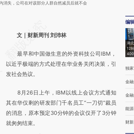
年内消失，公司在对该部分人群自然减员后就不会
编
文｜财新周刊 刘沛林
湖北
12
最早和中国做生意的外资科技公司IBM，
40
以近乎极端的方式处理在华业务关闭决策，引
独家
发社会热议。
金融
8月26日上午，IBM以线上会议方式通知
金融
其在华仅剩的研发部门千名员工“一刀切”裁员
能源
的消息，原本预定30分钟的会议仅开了3分钟
财新
就匆匆结束。