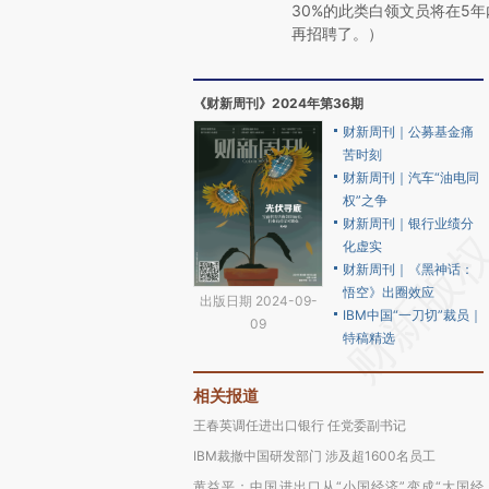
30%的此类白领文员将在5
再招聘了。）
《财新周刊》2024年第36期
财新周刊｜公募基金痛
苦时刻
财新周刊｜汽车“油电同
权”之争
财新周刊｜银行业绩分
化虚实
财新周刊｜《黑神话：
悟空》出圈效应
出版日期 2024-09-
IBM中国“一刀切”裁员｜
09
特稿精选
相关报道
王春英调任进出口银行 任党委副书记
IBM裁撤中国研发部门 涉及超1600名员工
黄益平：中国进出口从“小国经济”变成“大国经