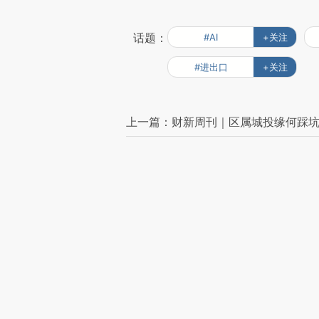
话题：
#AI
+关注
#进出口
+关注
上一篇：财新周刊｜区属城投缘何踩
下一篇：财新周刊｜汽车“油电同权”之
推广
财新会员积分兑好礼