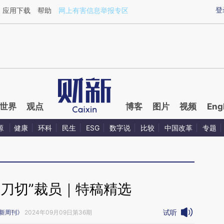
登
应用下载
帮助
网上有害信息举报专区
世界
观点
博客
图片
视频
Eng
源
健康
环科
民生
ESG
数字说
比较
中国改革
专题
一刀切”裁员｜特稿精选
试听
新周刊》
2024年09月09日第36期