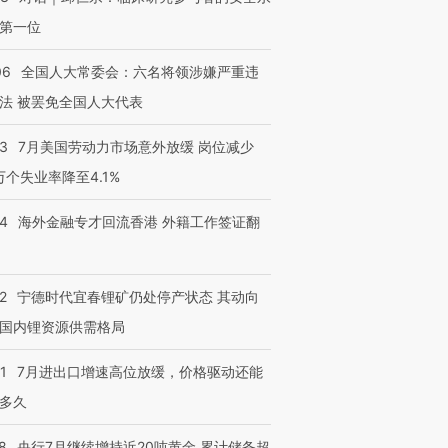
第一位
06
全国人大常委会：六名将领涉嫌严重违
法 被罢免全国人大代表
43
7月美国劳动力市场意外放缓 岗位减少
3万个失业率降至4.1%
14
海外金融专才回流香港 外籍工作签证翻
2
宁德时代宜春锂矿仍处停产状态 其动向
国内锂资源供需格局
1
7月进出口增速高位放缓，价格驱动还能
多久
8
央行7月继续增持近20吨黄金 累计储备超