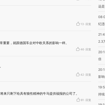
远是
08:
纪违
13
·
回复
21:
2.
常重要，就跟德国车企对中欧关系的影响一样。
46
·
回复
20:
倍
”
20:1
42
·
回复
影响
19:5
，将来只剩下给具有狼性精神的牛马提供福报的公司了。
持续
81
·
回复
19:1