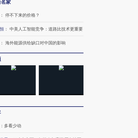
新名家
：
停不下来的价格？
恒
：
中美人工智能竞争：道路比技术更重要
：
海外能源供给缺口对中国的影响
频
客
：
多看少动