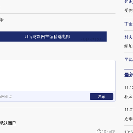
知识
坑
受伤
争
丁金
订阅财新网主编精选电邮
村夫
续加
吴晓
最
11:1
积金
新网观点
发布
11:0
逐季
承认而已
10
·
回复
10: