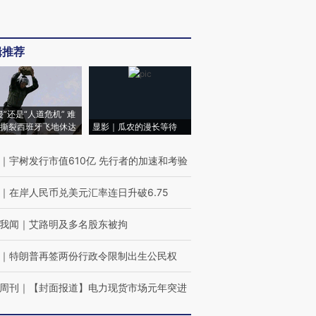
辑推荐
侵”还是“人道危机” 难
撕裂西班牙飞地休达
显影｜瓜农的漫长等待
｜
宇树发行市值610亿 先行者的加速和考验
｜
在岸人民币兑美元汇率连日升破6.75
我闻
｜
艾路明及多名股东被拘
｜
特朗普再签两份行政令限制出生公民权
周刊
｜
【封面报道】电力现货市场元年突进