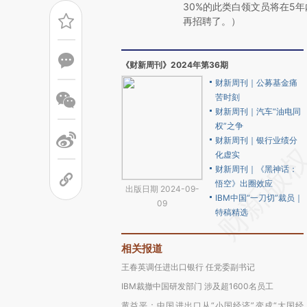
30%的此类白领文员将在5
再招聘了。）
《财新周刊》2024年第36期
财新周刊｜公募基金痛
苦时刻
财新周刊｜汽车“油电同
权”之争
财新周刊｜银行业绩分
化虚实
财新周刊｜《黑神话：
悟空》出圈效应
出版日期 2024-09-
IBM中国“一刀切”裁员｜
09
特稿精选
相关报道
王春英调任进出口银行 任党委副书记
IBM裁撤中国研发部门 涉及超1600名员工
黄益平：中国进出口从“小国经济”变成“大国经