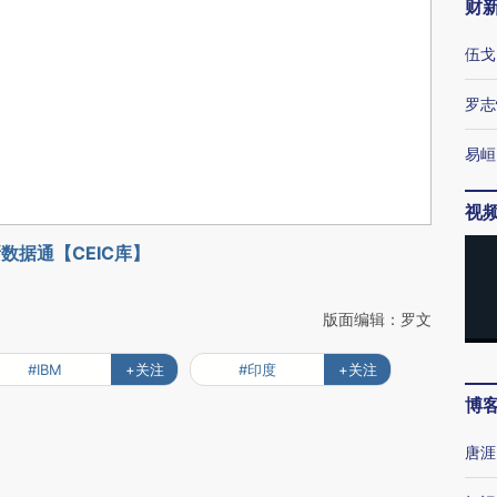
财
伍戈
罗志
易峘
视
数据通【CEIC库】
版面编辑：罗文
#IBM
+关注
#印度
+关注
博
唐涯