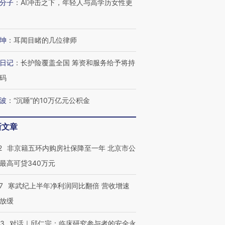
分子
：
AI冲击之下，年轻人与高学历女性更
坤
：
耳闻目睹的几位律师
日记
：
长护险覆盖全国 筹资和服务给予将持
码
波
：
“沉睡”的10万亿元公积金
新文章
2
非京籍五环内购房社保降至一年 北京市公
最高可贷340万元
7
寒武纪上半年净利润同比翻倍 营收增速
放缓
53
对话｜邱仁宗：临床研究参与者的安全永