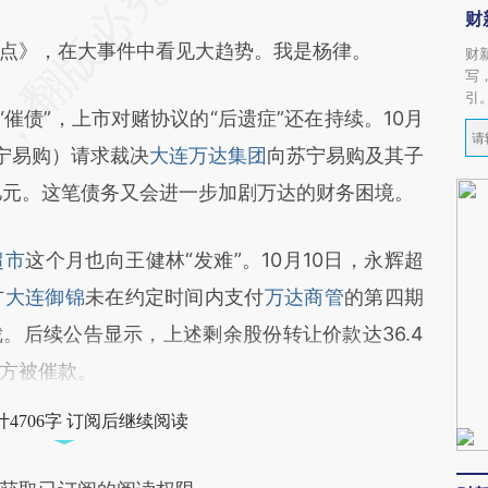
财
》，在大事件中看见大趋势。我是杨律。
财
写
引
“催债”，上市对赌协议的“后遗症”还在持续。10月
宁易购）请求裁决
大连万达集团
向苏宁易购及其子
4亿元。这笔债务又会进一步加剧万达的财务困境。
超市
这个月也向王健林“发难”。10月10日，永辉超
方
大连御锦
未在约定时间内支付
万达商管
的第四期
。后续公告显示，上述剩余股份转让价款达36.4
方被催款。
4706字 订阅后继续阅读