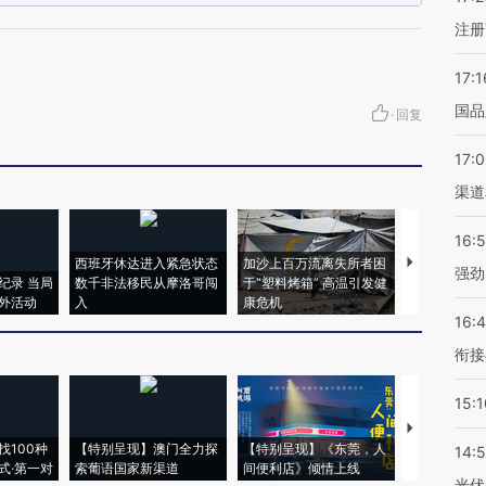
注册
17:1
国品
·
回复
17:
渠道
16:
西班牙休达进入紧急状态
加沙上百万流离失所者困
视线｜HYR
强劲
纪录 当局
数千非法移民从摩洛哥闯
于“塑料烤箱” 高温引发健
术：是什么
外活动
入
康危机
心“花钱找虐
16:
衔接
15:1
【推广】走
找100种
【特别呈现】澳门全力探
【特别呈现】《东莞，人
会，让数智科
14:
式·第一对
索葡语国家新渠道
间便利店》倾情上线
业
光伏