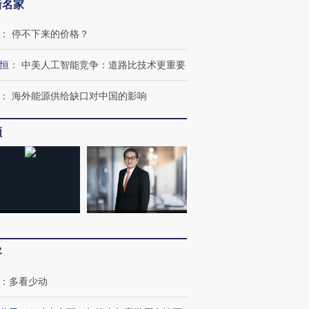
新名家
：
停不下来的价格？
恒
：
中美人工智能竞争：道路比技术更重要
：
海外能源供给缺口对中国的影响
频
客
：
多看少动