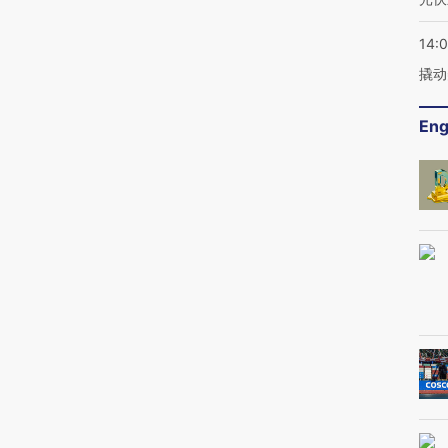
14:
撬动
Eng