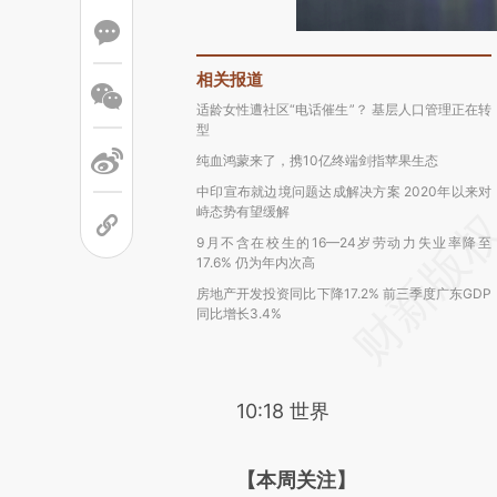
相关报道
适龄女性遭社区“电话催生”？ 基层人口管理正在转
型
纯血鸿蒙来了，携10亿终端剑指苹果生态
中印宣布就边境问题达成解决方案 2020年以来对
峙态势有望缓解
9月不含在校生的16—24岁劳动力失业率降至
17.6% 仍为年内次高
房地产开发投资同比下降17.2% 前三季度广东GDP
同比增长3.4%
10:18 世界
【本周关注】