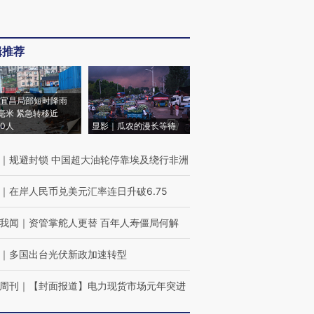
辑推荐
宜昌局部短时降雨
8毫米 紧急转移近
00人
显影｜瓜农的漫长等待
｜
规避封锁 中国超大油轮停靠埃及绕行非洲
｜
在岸人民币兑美元汇率连日升破6.75
我闻
｜
资管掌舵人更替 百年人寿僵局何解
｜
多国出台光伏新政加速转型
周刊
｜
【封面报道】电力现货市场元年突进