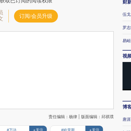
获取已订阅的阅读权限
财
员
伍戈
订阅/会员升级
文
罗志
易峘
视
博
责任编辑：杨律 | 版面编辑：邱祺璞
唐涯
#万达
+关注
#哈里斯
+关注