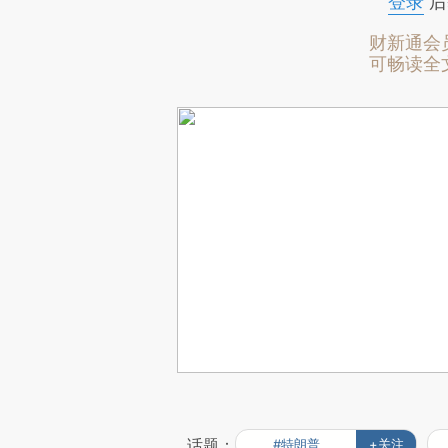
登录
后
财新通会
可畅读全
话题：
#特朗普
+关注