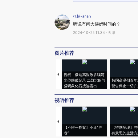
张楠-anan
听说有问大姨妈时间的？
2024-10-25 11:34 · 天津
图片推荐
视线｜极端高温致多瑙河
水位跌破纪录 二战沉船与
韩国高温创百年
猛犸象化石接连露出
警告停止一切户
视听推荐
【不唯一答案】不止“养
【特别呈现】寻
老”
有意思的生活方