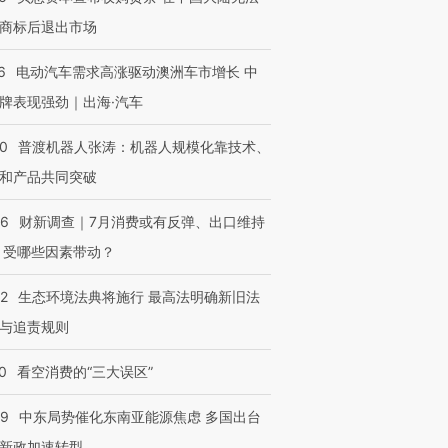
商标后退出市场
6
电动汽车需求高涨驱动澳洲车市增长 中
牌表现强劲｜出海·汽车
00
普渡机器人张涛：机器人规模化靠技术、
和产品共同突破
56
财新调查｜7月消费或有反弹、出口维持
OX的吸金
马航飞行员跨国走私7万
视线｜被称为“蟑螂”的印
 受哪些因素带动？
让中产们甘
粒摇头丸 尿检体内含3种
度Z世代 用街头抗争将教
秘鲁纳斯
”？
毒品
育部长拱下台
13人遇难
42
生态环境法典将施行 最高法明确新旧法
与追责规则
0
看空消费的“三大误区”
进第四届链博
【商旅对话】华住集团
技“链”接产
【特别呈现】寻找100种
CFO：不靠规模取胜，华
【特别呈
59
中东局势催化东南亚能源焦虑 多国出台
有意思的生活方式·第三对
住三大增长引擎是什么？
有意思的
新政加速转型