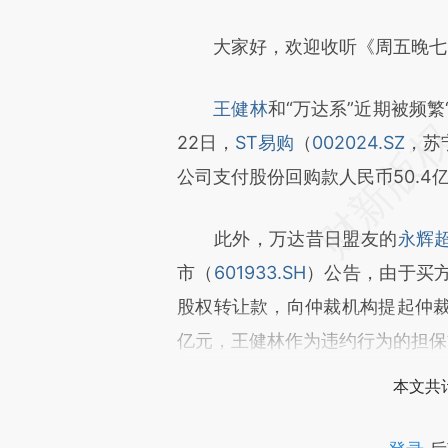
大家好，欢迎收听《周五晚七点
王健林
和“万达系”近期被频繁
22日，
ST易购
（
002024.SZ
，苏
公司支付股份回购款人民币50.
此外，万达昔日盟友的
永辉
市（
601933.SH
）公告，由于买
股权转让款，向仲裁机构提起仲裁
亿元，王健林作为违约行为的担保
本文共计