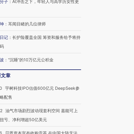
分子
：
AI冲击之下，年轻人与高学历女性更
坤
：
耳闻目睹的几位律师
日记
：
长护险覆盖全国 筹资和服务给予将持
码
波
：
“沉睡”的10万亿元公积金
新文章
0
宇树科技IPO估值600亿元 DeepSeek参
略配售
22
油气市场剧烈波动现套利空间 嘉能可上
扭亏、净利增超50亿美元
6
贝恩资本宣布收购贡茶 在中国大陆无法