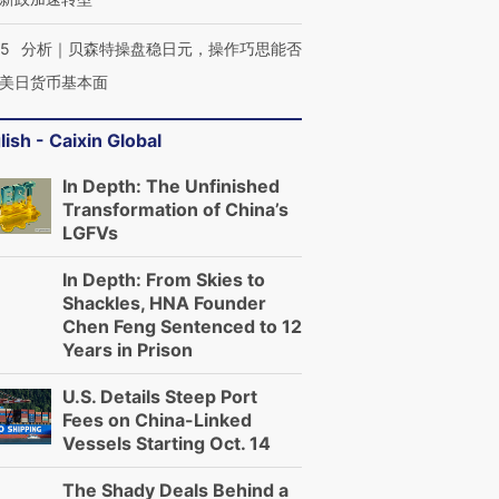
05
分析｜贝森特操盘稳日元，操作巧思能否
美日货币基本面
lish - Caixin Global
In Depth: The Unfinished
Transformation of China’s
LGFVs
In Depth: From Skies to
Shackles, HNA Founder
Chen Feng Sentenced to 12
Years in Prison
U.S. Details Steep Port
Fees on China-Linked
Vessels Starting Oct. 14
The Shady Deals Behind a