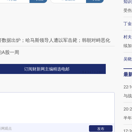
知识
受伤
丁金
村夫
经济数据出炉；哈马斯领导人遭以军击毙；韩朝对峙恶化
续加
的A股一周
吴晓
订阅财新网主编精选电邮
最
22:1
与战
20:
半年
新网观点
发布
17:2