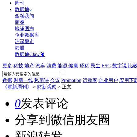
周刊
数据通
金融我闻
商圈
地缘图志
企业数据库
沪深股市
港股
数据通Claw🦞
更多
科技
地产
汽车
消费
能源
健康
环科
民生
ESG
数字说
比
数据
财新一线
私房课
会议
Promotion
运动家
企业用户
应用下
《财新周刊》
>
财新观察
>
正文
0
发表评论
分享到微信朋友圈
新浪转发