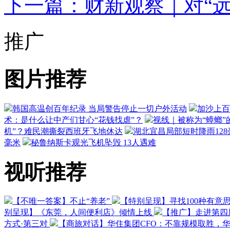
下一篇：财新观察｜对“远
推广
图片推荐
韩国高温创百年纪录 当局警告停止一切户外活动
加沙上百
术：是什么让中产们甘心“花钱找虐”？
视线｜被称为“蟑螂”
机”？难民潮撕裂西班牙飞地休达
湖北宜昌局部短时降雨128毫
毫米
秘鲁纳斯卡观光飞机坠毁 13人遇难
视听推荐
【不唯一答案】不止“养老”
【特别呈现】寻找100种有意
别呈现】《东莞，人间便利店》倾情上线
【推广】走进第四
方式·第三对
【商旅对话】华住集团CFO：不靠规模取胜，