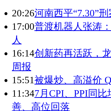
20:26
河南西平“7.30”
17:00
普渡机器人张涛
人
16:14
创新药再活跃，
周报
15:51
被爆炒、高溢价 Q
11:34
7月CPI、PPI同
善、高位回落