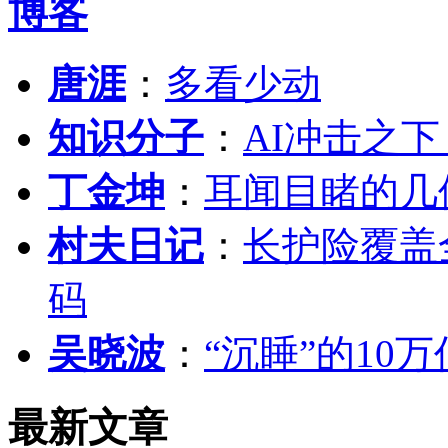
博客
唐涯
：
多看少动
知识分子
：
AI冲击之
丁金坤
：
耳闻目睹的几
村夫日记
：
长护险覆盖
码
吴晓波
：
“沉睡”的10
最新文章