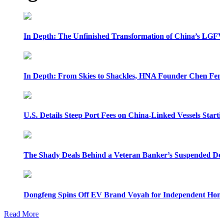
In Depth: The Unfinished Transformation of China’s LGF
In Depth: From Skies to Shackles, HNA Founder Chen Feng
U.S. Details Steep Port Fees on China-Linked Vessels Start
The Shady Deals Behind a Veteran Banker’s Suspended D
Dongfeng Spins Off EV Brand Voyah for Independent Hon
Read More