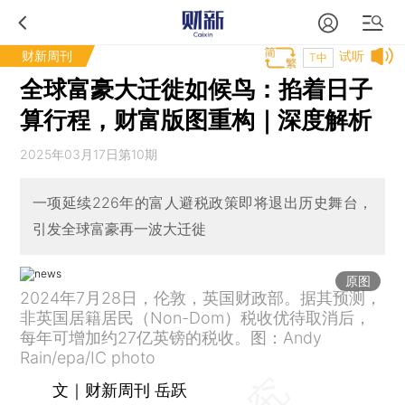
财新周刊
试听
T中
全球富豪大迁徙如候鸟：掐着日子
算行程，财富版图重构｜深度解析
2025年03月17日第10期
一项延续226年的富人避税政策即将退出历史舞台，
引发全球富豪再一波大迁徙
原图
2024年7月28日，伦敦，英国财政部。据其预测，
非英国居籍居民（Non-Dom）税收优待取消后，
每年可增加约27亿英镑的税收。图：Andy
Rain/epa/IC photo
文｜财新周刊 岳跃