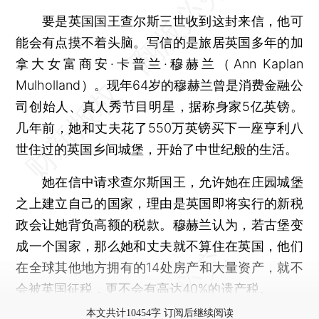
要是英国国王查尔斯三世收到这封来信，他可
能会有点摸不着头脑。写信的是旅居英国多年的加
拿大女富商安·卡普兰·穆赫兰（Ann Kaplan
Mulholland）。现年64岁的穆赫兰曾是消费金融公
司创始人、真人秀节目明星，据称身家5亿英镑。
几年前，她和丈夫花了550万英镑买下一座亨利八
世住过的英国乡间城堡，开始了中世纪般的生活。
她在信中请求查尔斯国王，允许她在庄园城堡
之上建立自己的国家，理由是英国即将实行的新税
政会让她背负高额的税款。穆赫兰认为，若古堡变
成一个国家，那么她和丈夫就不算住在英国，他们
在全球其他地方拥有的14处房产和大量资产，就不
会被英国征税，更不会有高达40%的遗产税。
本文共计10454字 订阅后继续阅读