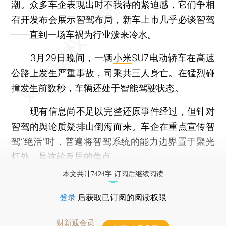
潮。众多车企表现出时不我待的紧迫感，它们争相
召开发布会展示智驾布局，新车上市几乎必谈智驾
——直到一场车祸为行业泼来冷水。
3月29日晚间，一辆
小米
SU7电动轿车在高速
公路上发生严重事故，司乘共三人身亡。在猛烈碰
撞发生前数秒，车辆还处于智能驾驶状态。
现有信息尚不足以完整还原事件经过，但针对
智驾的舆论质疑排山倒海而来。车企在重点宣传智
驾“绝活”时，普遍将智驾系统的能力边界置于聚光
灯外，是这轮反思的焦点。
本文共计7424字 订阅后继续阅读
登录
后获取已订阅的阅读权限
财新通会员