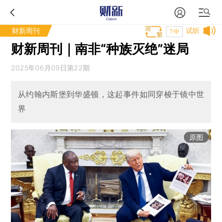
财新周刊
试听
T中
财新周刊｜南非“种族灭绝”迷局
2025年06月09日第22期
从约翰内斯堡到华盛顿，这起事件如同穿梭于镜中世
界
原图