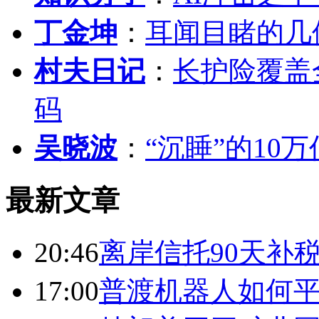
丁金坤
：
耳闻目睹的几
村夫日记
：
长护险覆盖
码
吴晓波
：
“沉睡”的10
最新文章
20:46
离岸信托90天补
17:00
普渡机器人如何平