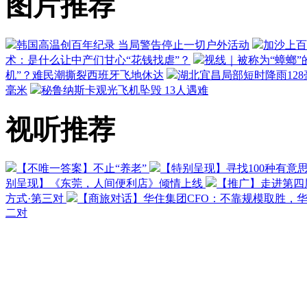
图片推荐
韩国高温创百年纪录 当局警告停止一切户外活动
加沙上百
术：是什么让中产们甘心“花钱找虐”？
视线｜被称为“蟑螂”
机”？难民潮撕裂西班牙飞地休达
湖北宜昌局部短时降雨128毫
毫米
秘鲁纳斯卡观光飞机坠毁 13人遇难
视听推荐
【不唯一答案】不止“养老”
【特别呈现】寻找100种有意
别呈现】《东莞，人间便利店》倾情上线
【推广】走进第四
方式·第三对
【商旅对话】华住集团CFO：不靠规模取胜，
二对