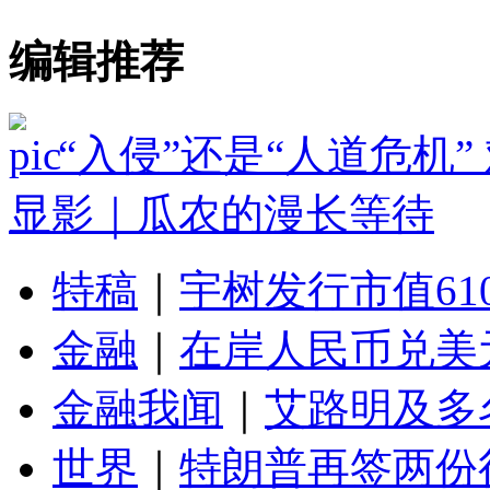
编辑推荐
“入侵”还是“人道危机
显影｜瓜农的漫长等待
特稿
｜
宇树发行市值61
金融
｜
在岸人民币兑美元
金融我闻
｜
艾路明及多
世界
｜
特朗普再签两份