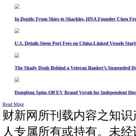
In Depth: From Skies to Shackles, HNA Founder Chen Feng
U.S. Details Steep Port Fees on China-Linked Vessels Start
The Shady Deals Behind a Veteran Banker’s Suspended D
Dongfeng Spins Off EV Brand Voyah for Independent Hon
Read More
财新网所刊载内容之知识
人专属所有或持有。未经