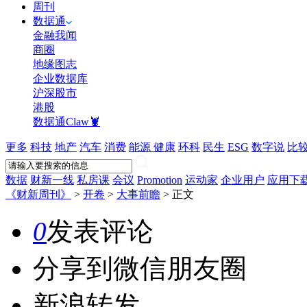
周刊
数据通
金融我闻
商圈
地缘图志
企业数据库
沪深股市
港股
数据通Claw🦞
更多
科技
地产
汽车
消费
能源
健康
环科
民生
ESG
数字说
比
数据
财新一线
私房课
会议
Promotion
运动家
企业用户
应用下
《财新周刊》
>
开卷
>
大事前瞻
>
正文
0
发表评论
分享到微信朋友圈
新浪转发