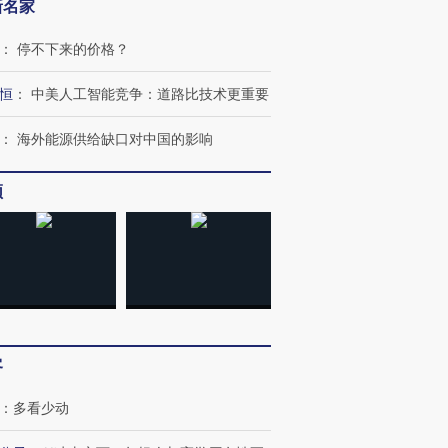
新名家
：
停不下来的价格？
恒
：
中美人工智能竞争：道路比技术更重要
：
海外能源供给缺口对中国的影响
频
客
：
多看少动