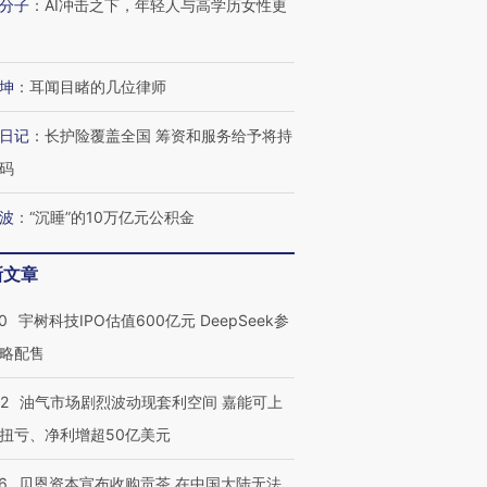
分子
：
AI冲击之下，年轻人与高学历女性更
坤
：
耳闻目睹的几位律师
日记
：
长护险覆盖全国 筹资和服务给予将持
码
波
：
“沉睡”的10万亿元公积金
新文章
0
宇树科技IPO估值600亿元 DeepSeek参
略配售
22
油气市场剧烈波动现套利空间 嘉能可上
扭亏、净利增超50亿美元
6
贝恩资本宣布收购贡茶 在中国大陆无法