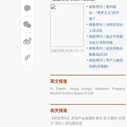
财新周刊｜委内瑞
拉：“唐罗主义”的开
端？
财新周刊｜信托转型步
入深水区
财新周刊｜险企平滑新
旧会计准则切换
财新周刊｜硅谷闪电并
出版日期 2026-01-12
购备战2026
财新周刊｜早产儿救助
抉择(含视频)
英文报道
In Depth: Hong Kong’s Battered Property
Market Shows Signs of Life
相关报道
【财新周刊】房地产金融属性褪尽 各方重构“好房
子”共识｜假日看投资