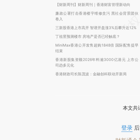
【财新周刊】财新周刊｜香港财富管理新动向
廉政公署打击香港楼宇维修贪污 黑社会背景团伙
卷入
三新股香港上市高开 智谱开盘涨3%后攀升近12%
丁祖昱预测楼市 房地产是否已经触底？
MiniMax香港公开发售超购1848倍 国际配售提早
结束
香港新股集资额2026年料逾3000亿港元 上市公
司趋多元化
香港财政司长陈茂波：金融创科联动开新局
本文共计
登录
后