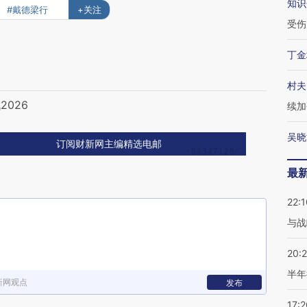
知识
#戴德梁行
+关注
受伤
丁金
村夫
026
续加
吴晓
订阅财新网主编精选电邮
最
22:1
与战
20:
半年
新网观点
发布
17:2