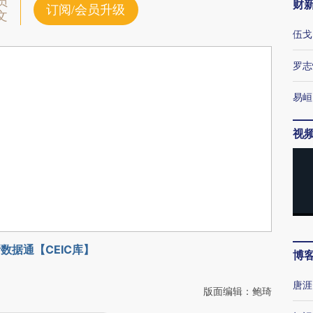
员
财
订阅/会员升级
文
伍戈
罗志
易峘
视
数据通【CEIC库】
博
唐涯
版面编辑：鲍琦