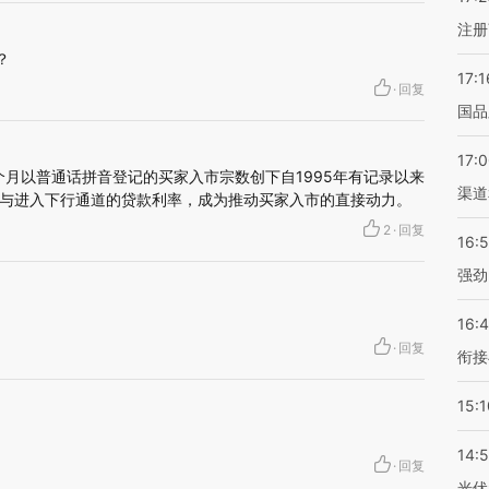
注册
？
17:1
·
回复
国品
17:
1个月以普通话拼音登记的买家入市宗数创下自1995年有记录以来
渠道
与进入下行通道的贷款利率，成为推动买家入市的直接动力。
2
·
回复
16:
强劲
16:
·
回复
衔接
15:1
14:
·
回复
光伏