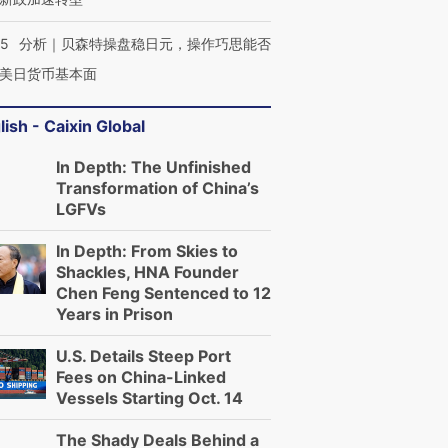
05
分析｜贝森特操盘稳日元，操作巧思能否
美日货币基本面
lish - Caixin Global
In Depth: The Unfinished
Transformation of China’s
LGFVs
In Depth: From Skies to
Shackles, HNA Founder
Chen Feng Sentenced to 12
Years in Prison
U.S. Details Steep Port
Fees on China-Linked
Vessels Starting Oct. 14
The Shady Deals Behind a