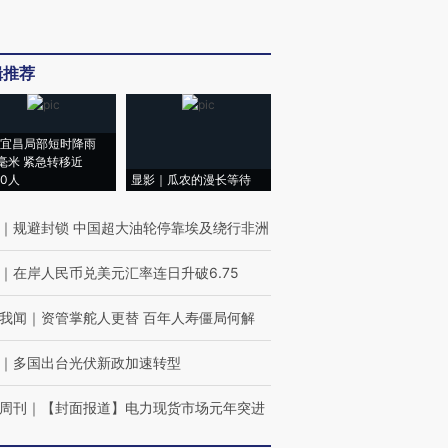
辑推荐
宜昌局部短时降雨
8毫米 紧急转移近
00人
显影｜瓜农的漫长等待
｜
规避封锁 中国超大油轮停靠埃及绕行非洲
｜
在岸人民币兑美元汇率连日升破6.75
我闻
｜
资管掌舵人更替 百年人寿僵局何解
｜
多国出台光伏新政加速转型
周刊
｜
【封面报道】电力现货市场元年突进