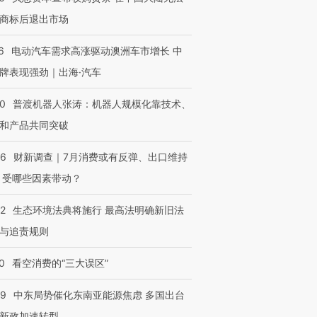
商标后退出市场
6
电动汽车需求高涨驱动澳洲车市增长 中
牌表现强劲｜出海·汽车
00
普渡机器人张涛：机器人规模化靠技术、
和产品共同突破
56
财新调查｜7月消费或有反弹、出口维持
 受哪些因素带动？
42
生态环境法典将施行 最高法明确新旧法
与追责规则
0
看空消费的“三大误区”
59
中东局势催化东南亚能源焦虑 多国出台
新政加速转型