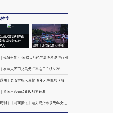
辑推荐
宜昌局部短时降雨
8毫米 紧急转移近
00人
显影｜瓜农的漫长等待
｜
规避封锁 中国超大油轮停靠埃及绕行非洲
｜
在岸人民币兑美元汇率连日升破6.75
我闻
｜
资管掌舵人更替 百年人寿僵局何解
｜
多国出台光伏新政加速转型
周刊
｜
【封面报道】电力现货市场元年突进