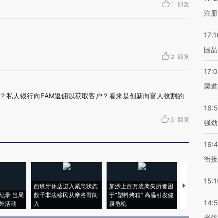
1
·
回复
注册
17:1
国品
2
·
回复
17:
渠道
？私人银行向EAM返佣以获取客户？看来是创新向富人收割的
16:
3
·
回复
强劲
16:
衔接
15:1
西班牙休达进入紧急状态
加沙上百万流离失所者困
视线｜HYR
纪录 当局
数千非法移民从摩洛哥闯
于“塑料烤箱” 高温引发健
术：是什么
14:
外活动
入
康危机
心“花钱找虐
光伏