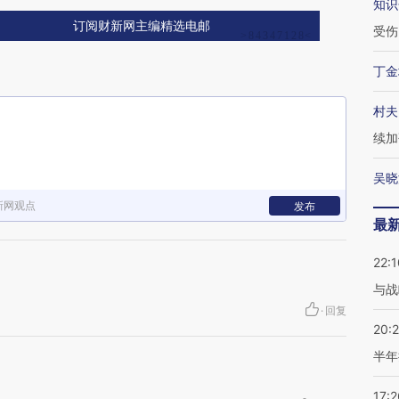
知识
订阅财新网主编精选电邮
受伤
丁金
村夫
续加
吴晓
新网观点
发布
最
22:1
与战
·
回复
20:
半年
17:2