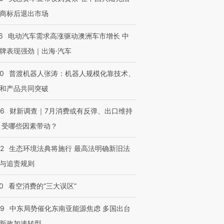
商标后退出市场
6
电动汽车需求高涨驱动澳洲车市增长 中
牌表现强劲｜出海·汽车
00
普渡机器人张涛：机器人规模化靠技术、
和产品共同突破
56
财新调查｜7月消费或有反弹、出口维持
 受哪些因素带动？
42
生态环境法典将施行 最高法明确新旧法
与追责规则
0
看空消费的“三大误区”
OX的吸金
马航飞行员跨国走私7万
视线｜被称为“蟑螂”的印
让中产们甘
粒摇头丸 尿检体内含3种
度Z世代 用街头抗争将教
秘鲁纳斯
59
中东局势催化东南亚能源焦虑 多国出台
”？
毒品
育部长拱下台
13人遇难
新政加速转型