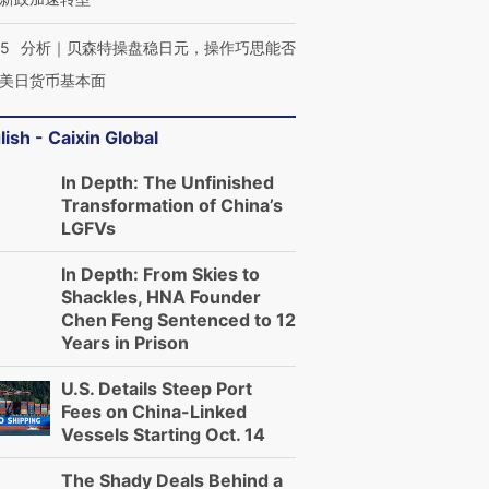
05
分析｜贝森特操盘稳日元，操作巧思能否
美日货币基本面
进第四届链博
【商旅对话】华住集团
技“链”接产
【特别呈现】寻找100种
CFO：不靠规模取胜，华
【特别呈
lish - Caixin Global
有意思的生活方式·第三对
住三大增长引擎是什么？
有意思的
In Depth: The Unfinished
Transformation of China’s
LGFVs
In Depth: From Skies to
Shackles, HNA Founder
Chen Feng Sentenced to 12
Years in Prison
U.S. Details Steep Port
Fees on China-Linked
Vessels Starting Oct. 14
The Shady Deals Behind a