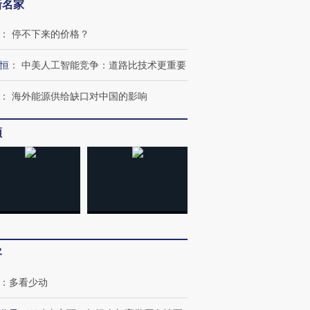
新名家
：
停不下来的价格？
恒
：
中美人工智能竞争：道路比技术更重要
：
海外能源供给缺口对中国的影响
频
客
：
多看少动