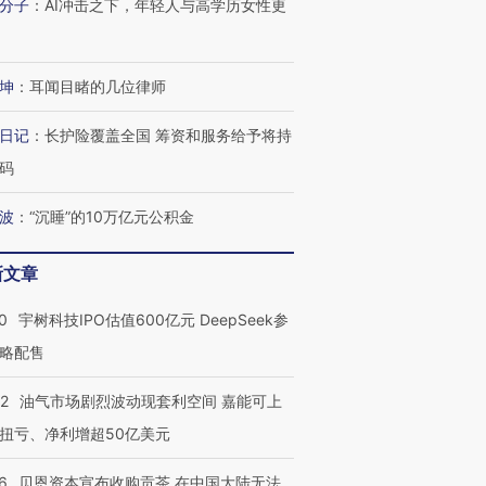
分子
：
AI冲击之下，年轻人与高学历女性更
坤
：
耳闻目睹的几位律师
日记
：
长护险覆盖全国 筹资和服务给予将持
码
波
：
“沉睡”的10万亿元公积金
新文章
0
宇树科技IPO估值600亿元 DeepSeek参
略配售
22
油气市场剧烈波动现套利空间 嘉能可上
扭亏、净利增超50亿美元
6
贝恩资本宣布收购贡茶 在中国大陆无法