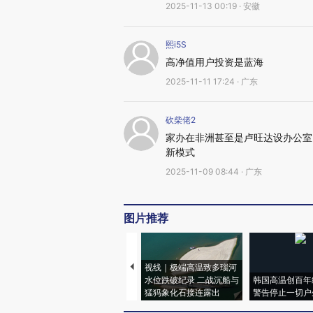
2025-11-13 00:19 · 安徽
熙i5S
高净值用户投资是蓝海
2025-11-11 17:24 · 广东
砍柴佬2
家办在非洲甚至是卢旺达设办公室
新模式
2025-11-09 08:44 · 广东
图片推荐
视线｜极端高温致多瑙河
水位跌破纪录 二战沉船与
韩国高温创百年
猛犸象化石接连露出
警告停止一切户