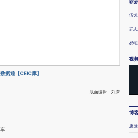
财
伍戈
罗志
易峘
视
数据通【CEIC库】
版面编辑：刘潇
博
资
唐涯
刹车