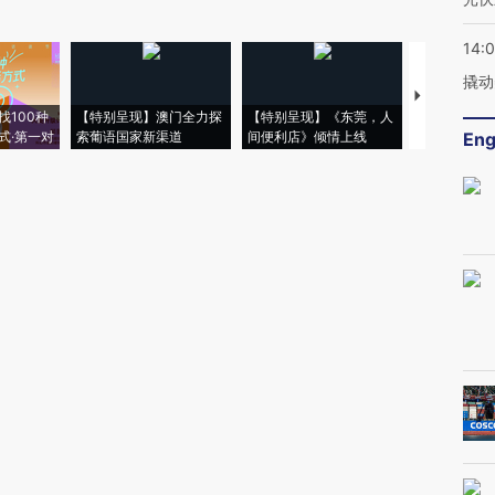
14:
撬动
【推广】走
找100种
【特别呈现】澳门全力探
【特别呈现】《东莞，人
会，让数智科
式·第一对
索葡语国家新渠道
间便利店》倾情上线
业
Eng