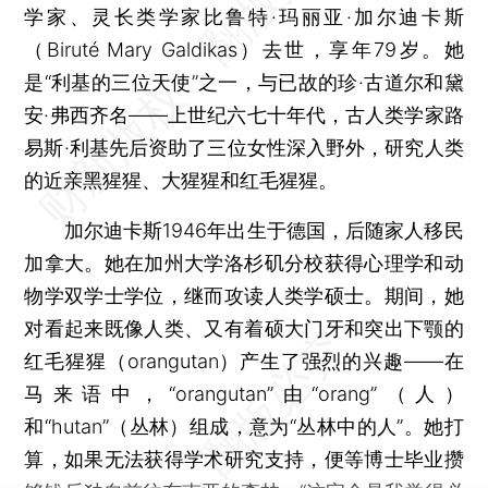
学家、灵长类学家比鲁特·玛丽亚·加尔迪卡斯
（Biruté Mary Galdikas）去世，享年79岁。她
是“利基的三位天使”之一，与已故的珍·古道尔和黛
安·弗西齐名——上世纪六七十年代，古人类学家路
易斯·利基先后资助了三位女性深入野外，研究人类
的近亲黑猩猩、大猩猩和红毛猩猩。
加尔迪卡斯1946年出生于德国，后随家人移民
加拿大。她在加州大学洛杉矶分校获得心理学和动
物学双学士学位，继而攻读人类学硕士。期间，她
对看起来既像人类、又有着硕大门牙和突出下颚的
红毛猩猩（orangutan）产生了强烈的兴趣——在
马来语中，“orangutan”由“orang”（人）
和“hutan”（丛林）组成，意为“丛林中的人”。她打
算，如果无法获得学术研究支持，便等博士毕业攒