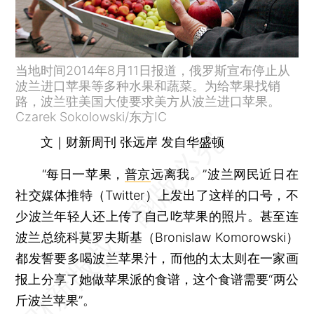
当地时间2014年8月11日报道，俄罗斯宣布停止从
波兰进口苹果等多种水果和蔬菜。为给苹果找销
路，波兰驻美国大使要求美方从波兰进口苹果。
Czarek Sokolowski/东方IC
文｜财新周刊 张远岸 发自华盛顿
“每日一苹果，
普京
远离我。”波兰网民近日在
社交媒体推特（Twitter）上发出了这样的口号，不
少波兰年轻人还上传了自己吃苹果的照片。甚至连
波兰总统科莫罗夫斯基（Bronislaw Komorowski）
都发誓要多喝波兰苹果汁，而他的太太则在一家画
报上分享了她做苹果派的食谱，这个食谱需要“两公
斤波兰苹果”。