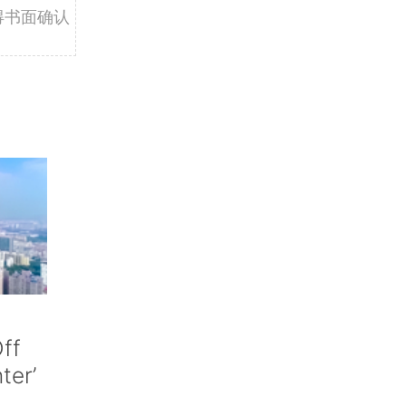
得书面确认
ff
nter’