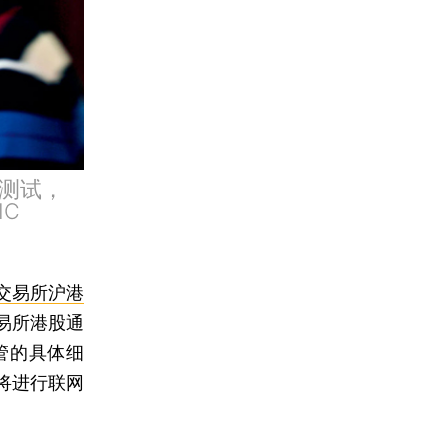
测试，
C
交易所沪港
易所港股通
管的具体细
将进行联网
。