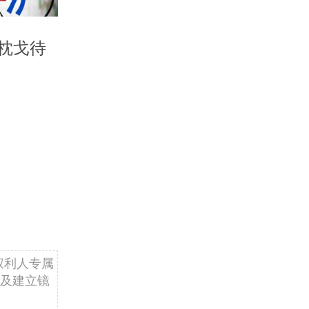
枕戈待
权利人专属
及建立镜