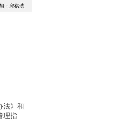
辑：邱祺璞
办法》和
管理指