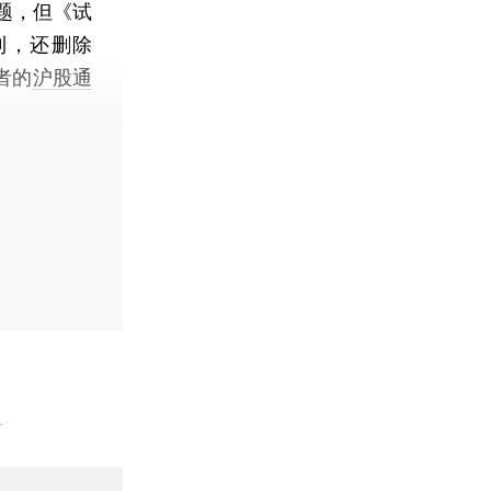
题，但《试
利，还删除
者的
沪股通
】