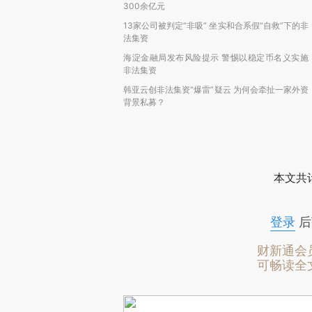
300余亿元
13家公司被判定“非吸” 坐实和合系假“自救”下的非
法集资
海淀金融局发布风险提示 警惕以稳定币名义实施
非法集资
韩亚云创非法集资“爆雷”疑云 为何会牵扯一家外资
背景私募？
本文共计
登录
后
财新通会
可畅读全