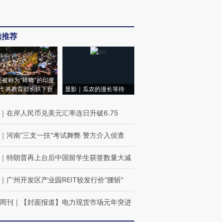
辑推荐
|被称为“蟑螂”的印度
代 将教育部长拱下台
显影｜瓜农的漫长等待
｜
在岸人民币兑美元汇率连日升破6.75
｜
河南“三支一扶”考试舞弊 警方介入侦查
｜
特朗普再上台后中国留学生获签数量大减
｜
广州开发区产业园REIT较发行价“腰斩”
周刊
｜
【封面报道】电力现货市场元年突进