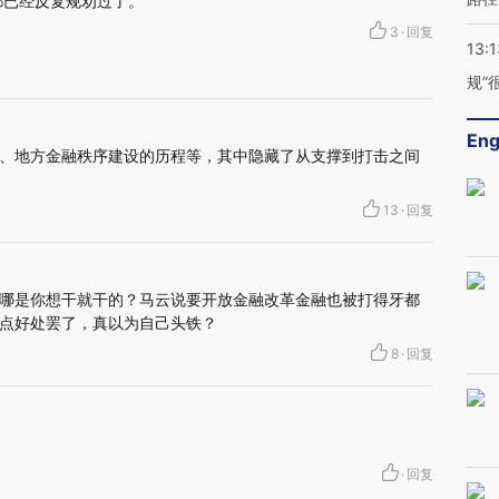
都已经反复规劝过了。
3
·
回复
13:1
规”
Eng
、地方金融秩序建设的历程等，其中隐藏了从支撑到打击之间
13
·
回复
哪是你想干就干的？马云说要开放金融改革金融也被打得牙都
点好处罢了，真以为自己头铁？
8
·
回复
·
回复