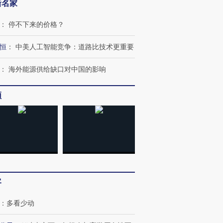
新名家
：
停不下来的价格？
恒
：
中美人工智能竞争：道路比技术更重要
：
海外能源供给缺口对中国的影响
频
客
：
多看少动