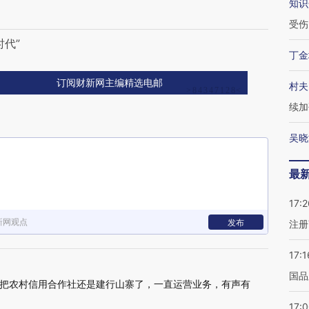
知识
受伤
代”
丁金
订阅财新网主编精选电邮
村夫
续加
吴晓
最
17:2
新网观点
发布
注册
17:1
国品
把农村信用合作社还是建行山寨了，一直运营业务，有声有
17: