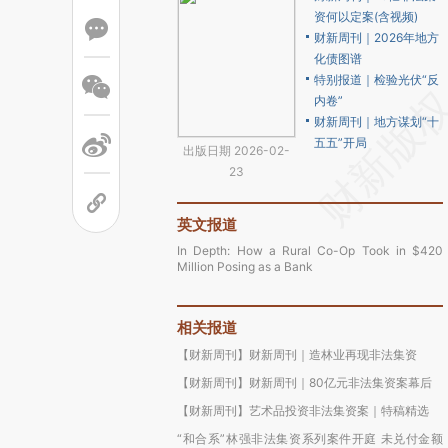
资何以定案(含视频)
财新周刊｜2026年地方
化债图谱
特别报道｜检验光伏“反
内卷”
财新周刊｜地方谋划“十
五五”开局
出版日期 2026-02-
23
英文报道
In Depth: How a Rural Co-Op Took in $420
Million Posing as a Bank
相关报道
【财新周刊】财新周刊｜造林业再现非法集资
【财新周刊】财新周刊｜80亿元非法集资案幕后
【财新周刊】艺术品投资非法集资案｜特稿精选
“和合系”林强非法集资系列案件开庭 未兑付金额