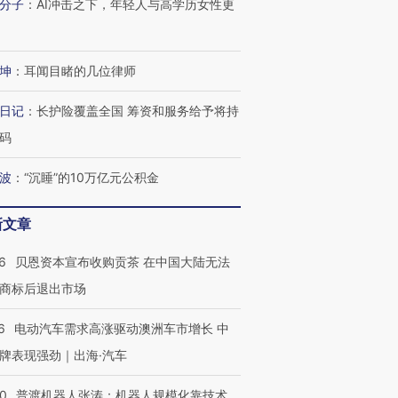
分子
：
AI冲击之下，年轻人与高学历女性更
坤
：
耳闻目睹的几位律师
日记
：
长护险覆盖全国 筹资和服务给予将持
码
波
：
“沉睡”的10万亿元公积金
新文章
6
贝恩资本宣布收购贡茶 在中国大陆无法
商标后退出市场
6
电动汽车需求高涨驱动澳洲车市增长 中
牌表现强劲｜出海·汽车
00
普渡机器人张涛：机器人规模化靠技术、