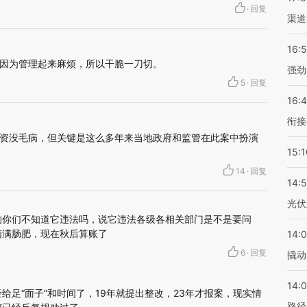
·
回复
渠道
16:
因为管理起来麻烦，所以干脆一刀切。
强劲
5
·
回复
16:
衔接
资没毛病，但关键是这么多年来当地政府和监管在此案中扮演
15:1
14
·
回复
14:
光伏
的你们不知道它违法吗，说它违法各级各相关部门是不是要问
脑满肠肥，现在秋后算账了
14:
6
·
回复
撬动
14:0
给足“面子”和时间了，19年就提出整改，23年才报案，现实情
路径