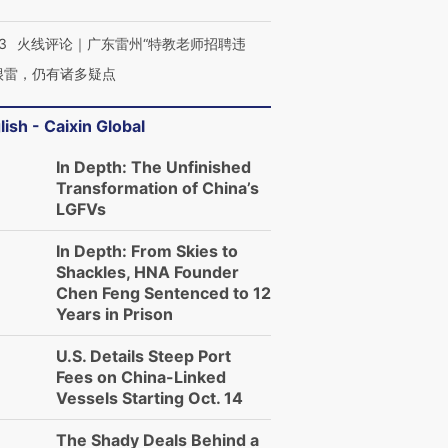
3
火线评论｜广东雷州“特教老师招聘违
很雷，仍有诸多疑点
lish - Caixin Global
In Depth: The Unfinished
Transformation of China’s
LGFVs
In Depth: From Skies to
Shackles, HNA Founder
Chen Feng Sentenced to 12
Years in Prison
U.S. Details Steep Port
Fees on China-Linked
Vessels Starting Oct. 14
The Shady Deals Behind a