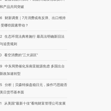
和产品共同突破
56
财新调查｜7月消费或有反弹、出口维持
 受哪些因素带动？
42
生态环境法典将施行 最高法明确新旧法
与追责规则
0
看空消费的“三大误区”
59
中东局势催化东南亚能源焦虑 多国出台
新政加速转型
05
分析｜贝森特操盘稳日元，操作巧思能否
美日货币基本面
1
从美国“最新十佳”看纯财富管理公司发展