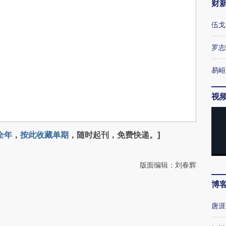
财
伍戈
罗志
易峘
视
全年
，
按此收藏单期
，随时起刊，免费快递。]
版面编辑：刘春辉
博
唐涯