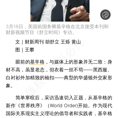
3月18日，美国前国务卿基辛格在北京接受本刊和
财新视频节目《舒立时间》专访。
文｜财新周刊 胡舒立 王烁 黄山
图｜王攀
眼前的
基辛格
，与媒体上的形象并无二致：身
材不高，虽显老态，但衣着一丝不苟——黑西服、
白衬衫外加精致的袖扣——典型的华盛顿外交家形
象。
简单寒暄后，采访迅速切入正题，从基辛格的
新作《世界秩序》（World Order)开始。作为现代
国际关系现实主义理论的倡导者和实践者，基辛格