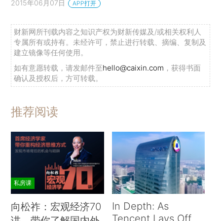
2015年06月07日
APP打开
财新网所刊载内容之知识产权为财新传媒及/或相关权利人
专属所有或持有。未经许可，禁止进行转载、摘编、复制及
建立镜像等任何使用。
如有意愿转载，请发邮件至
hello@caixin.com
，获得书面
确认及授权后，方可转载。
推荐阅读
私房课
In Depth: As
向松祚：宏观经济70
Tencent Lays Off
讲，带你了解国内外