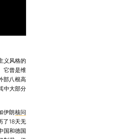
主义风格的
。它曾是维
外部八根高
其中大部分
加伊朗
核问
历了18天无
中国和德国