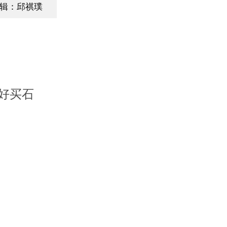
辑：邱祺璞
好买石