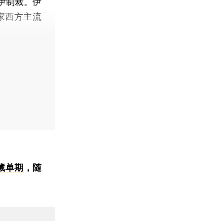
伊制裁。伊
家西方主流
藏单期
，随