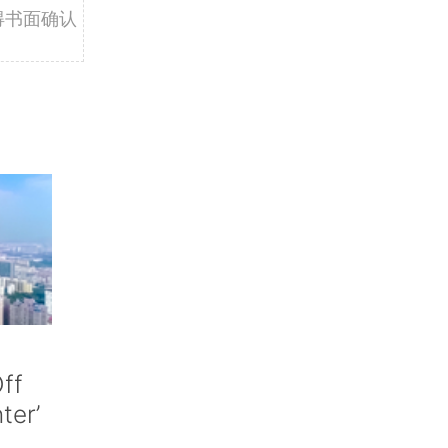
得书面确认
ff
nter’