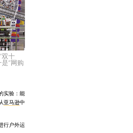
“双十
是“网购
的实验：能
从
亚马逊
中
进行户外运