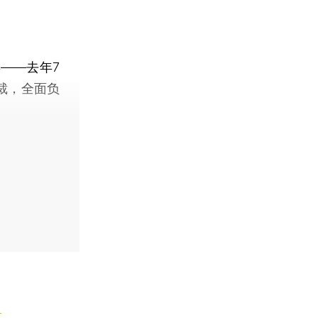
——去年7
总裁，全面负
】