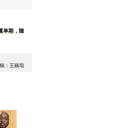
藏单期
，随
辑：王丽琨