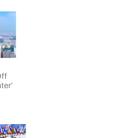
ff
nter’