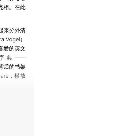
亮相。在此
起来分外清
Vogel）
喜爱的英文
法文字典——
公桌背后的书架
eare，横放