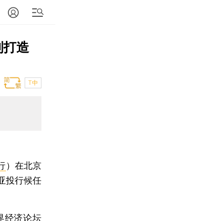
则打造
T中
行
）在北京
亚投行候任
界经济论坛