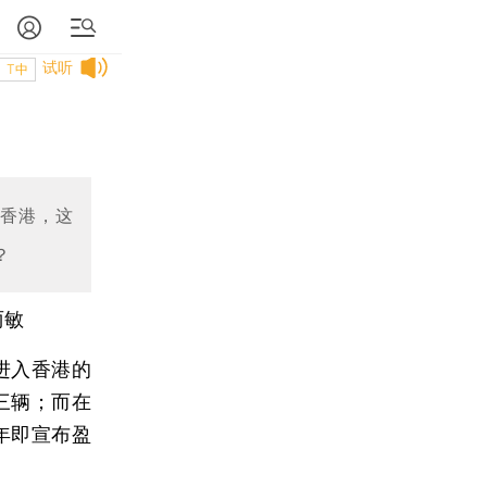
试听
T中
出香港，这
？
丽敏
进入香港的
三辆；而在
年即宣布盈