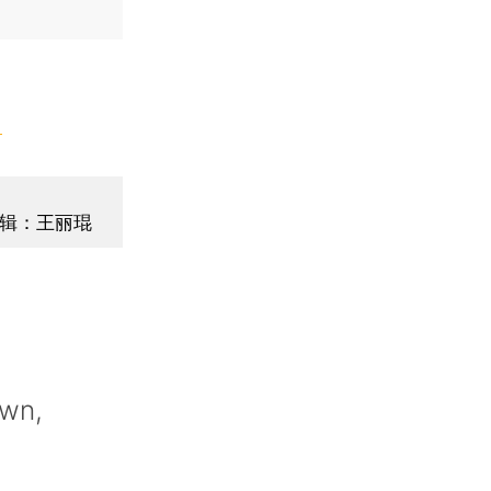
】
辑：王丽琨
own,