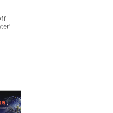
ff
nter’