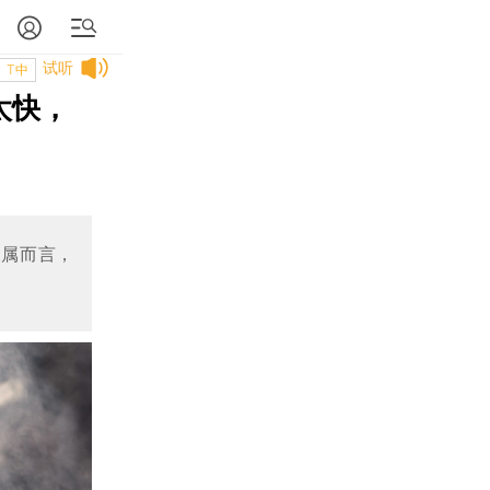
试听
T中
太快，
家属而言，