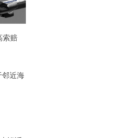
高索赔
于邻近海