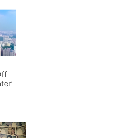
ff
nter’