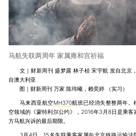
马航失联两周年 家属雍和宫祈福
文｜财新周刊 盛梦露 林子桢 宋宇航 发自北京
自澳大利亚
图｜财新周刊 万家 陈玮曦，赖奕婷 （实习）
马来西亚航空
MH370
航班已经消失整整两年。
空领域的《蒙特利尔公约》，2016年3月8日是乘客
方马航兴诉的最后期限。
3月4日，15名失联乘客家属向北京铁路运输法