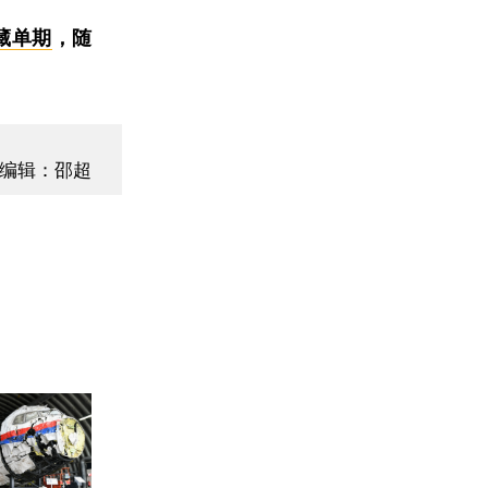
藏单期
，随
编辑：邵超