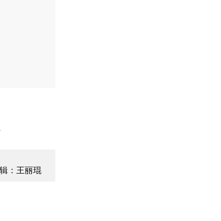
】
辑：王丽琨