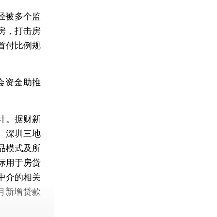
经被多个监
房，打击房
首付比例规
会资金助推
计。据财新
、深圳三地
品模式及所
际用于房贷
中介的相关
月新增贷款