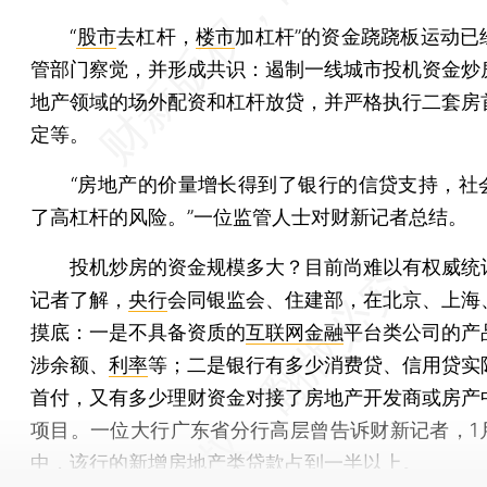
“
股市
去杠杆，
楼市
加杠杆”的资金跷跷板运动已
管部门察觉，并形成共识：遏制一线城市投机资金炒
地产领域的场外配资和杠杆放贷，并严格执行二套房
定等。
“房地产的价量增长得到了银行的信贷支持，社
了高杠杆的风险。”一位监管人士对财新记者总结。
投机炒房的资金规模多大？目前尚难以有权威统
记者了解，
央行
会同银监会、住建部，在北京、上海
摸底：一是不具备资质的
互联网金融
平台类公司的产
涉余额、
利率
等；二是银行有多少消费贷、信用贷实
首付，又有多少理财资金对接了房地产开发商或房产
项目。一位大行广东省分行高层曾告诉财新记者，1
中，该行的新增房地产类贷款占到一半以上。