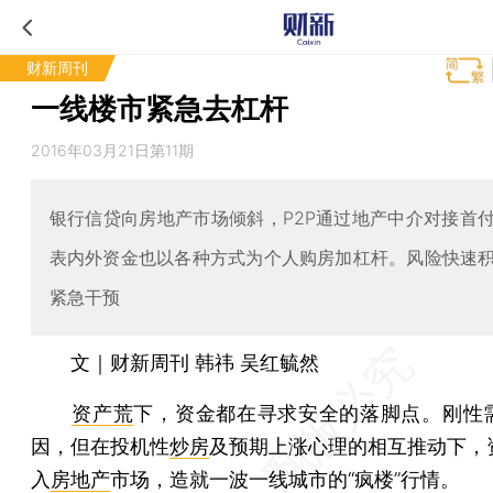
财新周刊
一线楼市紧急去杠杆
2016年03月21日第11期
银行信贷向房地产市场倾斜，P2P通过地产中介对接首
表内外资金也以各种方式为个人购房加杠杆。风险快速
紧急干预
文｜财新周刊 韩祎 吴红毓然
资产荒
下，资金都在寻求安全的落脚点。刚性
因，但在投机性
炒房
及预期上涨心理的相互推动下，
入
房地产
市场，造就一波一线城市的“疯楼”行情。