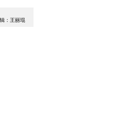
辑：王丽琨