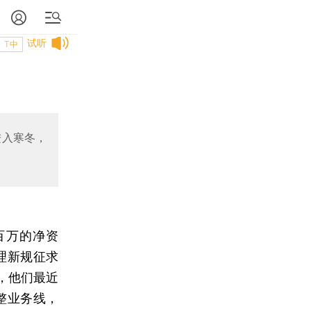
试听
T中
进入寒冬，
百万的净资
理新规征求
，他们最近
整业务线，