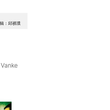
辑：邱祺璞
r Vanke