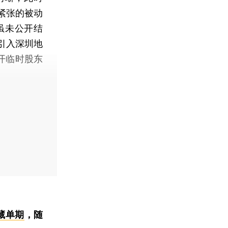
链紧张的被动
虽未公开结
引入深圳地
开临时股东
藏单期
，随