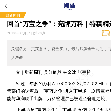
财新周刊
回首“万宝之争”：亮牌万科｜特稿精
2016年07月04日第26期
关键各方、真实意图、资金实力、最后底牌全部明朗，
入决战
文｜财新周刊 吴红毓然 林金冰 张宇哲
经过半年多的
万科A
（
000002.SZ
/
02202.HK
）
管部门的调查后，“
宝万之争
”进入下半场，剧情巨幅
能
与
华润
联手出牌，万科管理层已被逼至窘迫之境。
上半场是“宝万之争”，下半场“华万之争”逐步