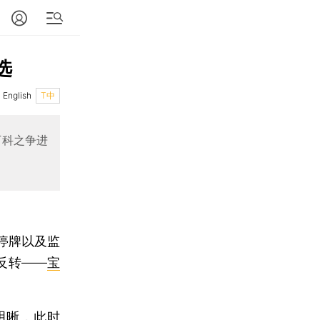
选
English
T中
万科之争进
停牌以及监
反转——
宝
明晰，此时