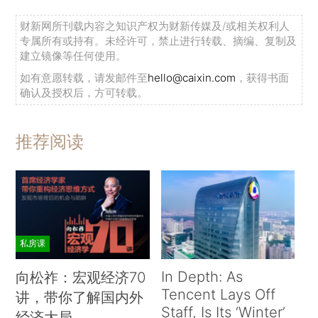
财新网所刊载内容之知识产权为财新传媒及/或相关权利人
专属所有或持有。未经许可，禁止进行转载、摘编、复制及
建立镜像等任何使用。
如有意愿转载，请发邮件至
hello@caixin.com
，获得书面
确认及授权后，方可转载。
推荐阅读
私房课
In Depth: As
向松祚：宏观经济70
Tencent Lays Off
讲，带你了解国内外
Staff, Is Its ‘Winter’
经济大局