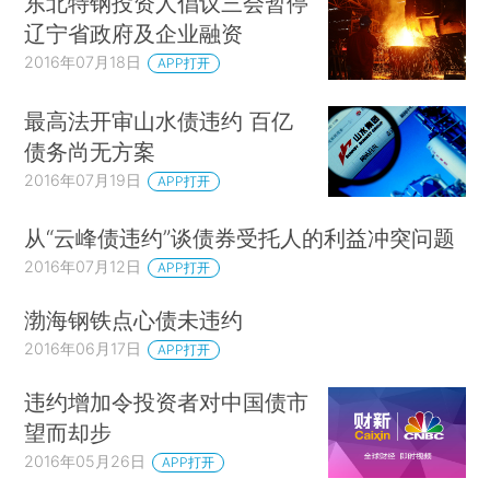
东北特钢投资人倡议三会暂停
辽宁省政府及企业融资
2016年07月18日
APP打开
最高法开审山水债违约 百亿
债务尚无方案
2016年07月19日
APP打开
从“云峰债违约”谈债券受托人的利益冲突问题
2016年07月12日
APP打开
渤海钢铁点心债未违约
2016年06月17日
APP打开
违约增加令投资者对中国债市
望而却步
2016年05月26日
APP打开