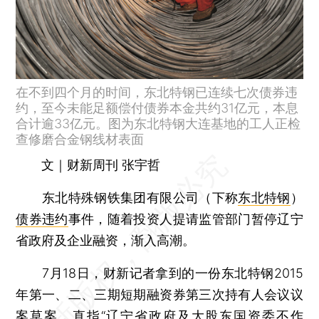
在不到四个月的时间，东北特钢已连续七次债券违
约，至今未能足额偿付债券本金共约31亿元，本息
合计逾33亿元。图为东北特钢大连基地的工人正检
查修磨合金钢线材表面
文｜财新周刊 张宇哲
东北特殊钢铁集团有限公司（下称
东北特钢
）
债券违约
事件，随着投资人提请监管部门暂停辽宁
省政府及企业融资，渐入高潮。
7月18日，财新记者拿到的一份东北特钢2015
年第一、二、三期短期融资券第三次持有人会议议
案草案，直指“辽宁省政府及大股东国资委不作