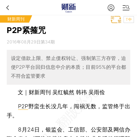
财新周刊
T中
P2P紧箍咒
2016年08月29日第34期
设定借款上限、禁止债权转让、强制第三方存管，迫
使P2P平台回归信息中介的本质；目前95%的平台都
不符合监管要求
文｜财新周刊 吴红毓然 韩祎 吴雨俭
P2P
野蛮生长没几年，闯祸无数，监管终于出
手。
8月24日，银监会、工信部、公安部及网信办