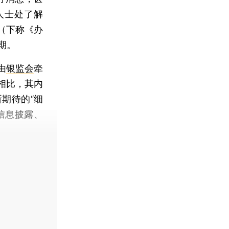
人士处了解
（下称《办
期。
由
银监会
牵
相比，其内
期待的“细
信息披露、
。