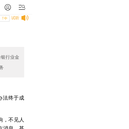
试听
T中
的银行业金
务
办法终于成
响，不见人
方消息，甚