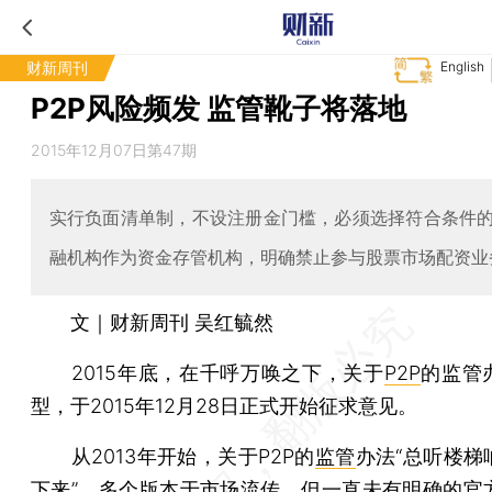
财新周刊
English
P2P风险频发 监管靴子将落地
2015年12月07日第47期
实行负面清单制，不设注册金门槛，必须选择符合条件
融机构作为资金存管机构，明确禁止参与股票市场配资业
文｜财新周刊 吴红毓然
2015年底，在千呼万唤之下，关于
P2P
的监管
型，于2015年12月28日正式开始征求意见。
从2013年开始，关于P2P的
监管
办法“总听楼梯
下来”，多个版本于市场流传，但一直未有明确的官