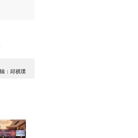
】
辑：邱祺璞