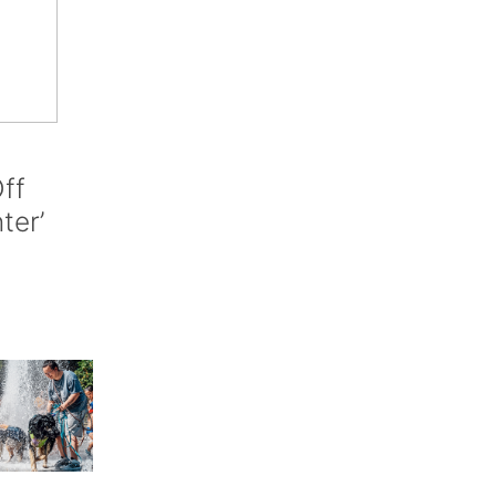
ff
nter’