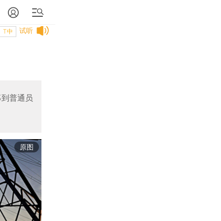
试听
T中
部到普通员
原图