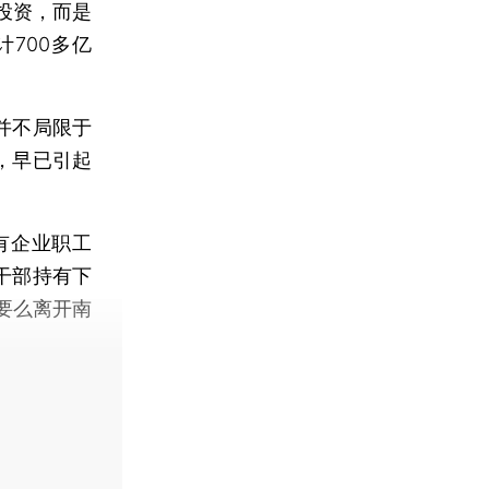
投资，而是
700多亿
并不局限于
”，早已引起
有企业职工
干部持有下
要么离开南