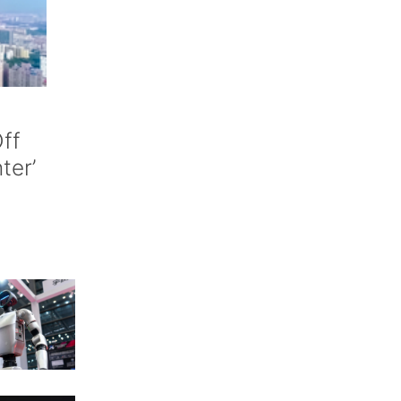
ff
nter’