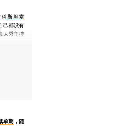
对
科斯坦索
自己都没有
真人秀主持
藏单期
，随