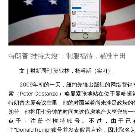
特朗普“推特大炮”：制服福特，瞄准丰田
文｜财新周刊 莫业林，杨睿斯（实习）
2009年初的一天，纽约先锋出版社的网络营销
索（Peter Costanzo）略显紧张地站在位于曼哈
特朗普大厦会议室里。他的对面坐着尚未涉足政坛的
朗普
。他将用七分钟的时间向这位
房地产
大亨兜售一
点子：注册个推特账号。不过，由于已
了“DonaldTrump”账号并发表假冒言论，因此取名