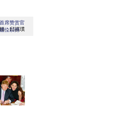
首席赞赏官
辑：邱祺璞
虚位以待