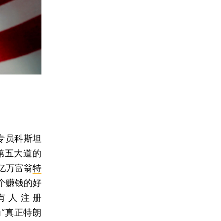
专员科斯坦
顿第五大道的
亿万富翁
特
个赚钱的好
有人注册
为“真正特朗