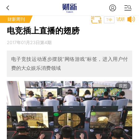
财新周刊
试听
T中
电竞插上直播的翅膀
2017年01月23日第4期
电子竞技运动逐步摆脱“网络游戏”标签，进入用户付
费的大众娱乐消费领域
原图