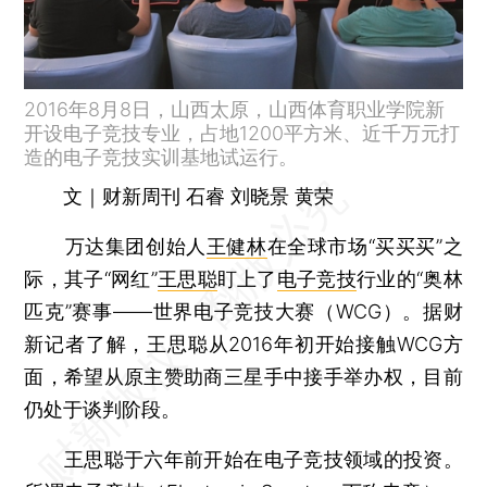
2016年8月8日，山西太原，山西体育职业学院新
开设电子竞技专业，占地1200平方米、近千万元打
造的电子竞技实训基地试运行。
文｜财新周刊 石睿 刘晓景 黄荣
万达集团创始人
王健林
在全球市场“买买买”之
际，其子“网红”
王思聪
盯上了
电子竞技
行业的“奥林
匹克”赛事——世界电子竞技大赛（WCG）。据财
新记者了解，王思聪从2016年初开始接触WCG方
面，希望从原主赞助商三星手中接手举办权，目前
仍处于谈判阶段。
王思聪于六年前开始在电子竞技领域的投资。