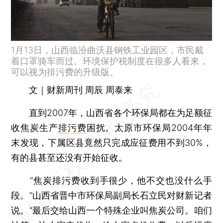
1月13日，山西临汾曲沃县钢铁工业园区，市民戴
着口罩骑车而过。环境保护税制度在很多人看来，
可以视为排污费的升级版。
文｜财新周刊 周辰 周泰来
直到2007年，山西省各个环保局都在为足额征
收焦炭生产
排污费
困扰。太原市环保局2004年年
末发现，下属区县竟然只完成应征费用不到30%，
有的县甚至还没有开始征收。
“焦炭排污费收到手很少，他不交也没什么手
段。”山西省晋中市环保局副局长石立民对财新记者
说。“最后交给山西一个特殊企业叫焦炭公司。咱们