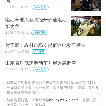
场”
2013年08月09日
APP打开
电动车准入新政绕开低速电动
车之争
2014年11月27日
APP打开
付于武：农村市场支撑低速电动车发展
2014年12月11日
APP打开
山东省对低速电动车开展紧急调查
2016年08月02日
APP打开
财新网所刊载内容之知识产权为财新传媒及/或相关权利人
专属所有或持有。未经许可，禁止进行转载、摘编、复制及
建立镜像等任何使用。
如有意愿转载，请发邮件至
hello@caixin.com
，获得书面
确认及授权后，方可转载。