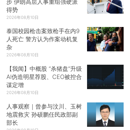
步 伊朗高层人事重组强硬派
得势
2026年08月10日
泰国校园枪击案致枪手在内9
人死亡 警方认为作案动机复
杂
2026年08月10日
【我闻】中概股 “杀猪盘”升级
AI伪造明星荐股、CEO被控合
谋定增
2026年08月10日
人事观察｜曾参与汶川、玉树
地震救灾 孙硕鹏任民政部副
部长