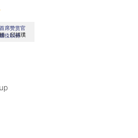
】
首席赞赏官
辑：邱祺璞
虚位以待
nup