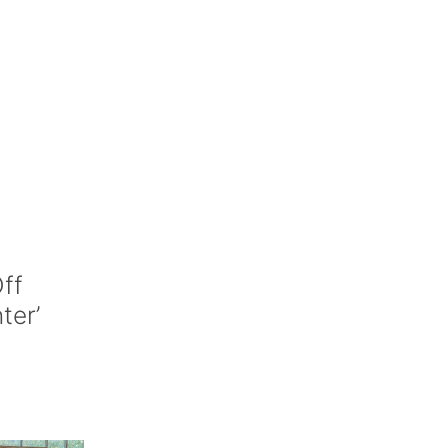
ff
nter’