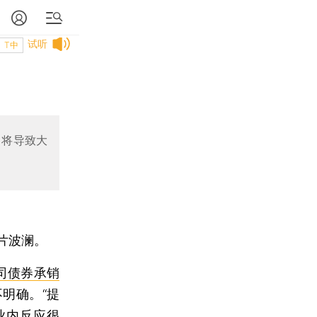
试听
T中
，将导致大
片波澜。
司债券承销
明确。“提
业内反应很