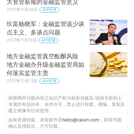
大资管新规的金融监管意义
2017年11月28日
APP打开
玖富杨晓军：金融监管该少谈
点主义、多谈点问题
2017年11月15日
APP打开
地方金融监管真空酝酿风险
地方金融办升级金融监管局如
何落实监管主责
2017年10月13日
APP打开
财新网所刊载内容之知识产权为财新传媒及/或相关权利人
专属所有或持有。未经许可，禁止进行转载、摘编、复制及
建立镜像等任何使用。
如有意愿转载，请发邮件至
hello@caixin.com
，获得书面
确认及授权后，方可转载。