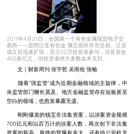
2011年4月21日，全国第一个有色金属现货电子交
易所——昆明泛亚有色金 属交易所开市交易。泛亚
成立后迅速扩张，至少22万投资者参与，涉及资金
400多亿元，但投资者绝大多数血本无归。
文｜财新周刊 张宇哲 吴雨俭 张榆
随着“强监管”成为近期金融领域的主旋律，中
央监管部门鞭长莫及、地方金融监管存在短板甚至
空白的领域，也愈发暴露无遗。
刚刚爆发的
钱宝
非法集资案，以涉案资金规模
700亿元和以百万计的涉案人数，再次创下非法集
资案的新高。最终的窟窿有多大，还有待公安机关