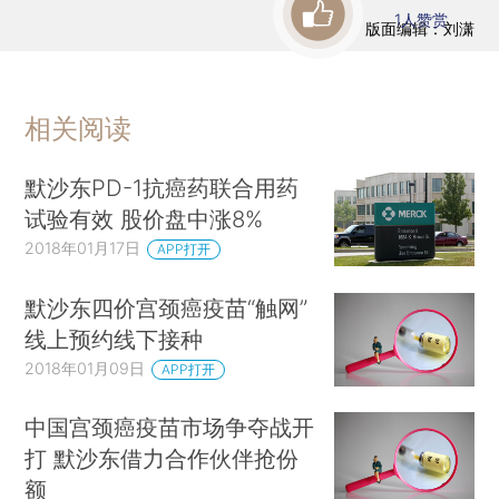
1
人赞赏
版面编辑：刘潇
相关阅读
默沙东PD-1抗癌药联合用药
试验有效 股价盘中涨8%
2018年01月17日
APP打开
默沙东四价宫颈癌疫苗“触网”
线上预约线下接种
2018年01月09日
APP打开
中国宫颈癌疫苗市场争夺战开
打 默沙东借力合作伙伴抢份
额