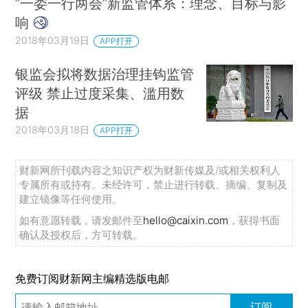
“一委一行两会”新监管体系：理念、目标与影
响
2018年03月19日
APP打开
银监会拟将数据治理挂钩监管
评级 禁止过度采集、滥用数
据
2018年03月18日
APP打开
财新网所刊载内容之知识产权为财新传媒及/或相关权利人
专属所有或持有。未经许可，禁止进行转载、摘编、复制及
建立镜像等任何使用。
如有意愿转载，请发邮件至
hello@caixin.com
，获得书面
确认及授权后，方可转载。
免费订阅财新网主编精选版电邮
订阅