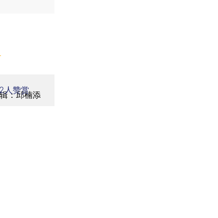
】
2
人赞赏
辑：邱楠添