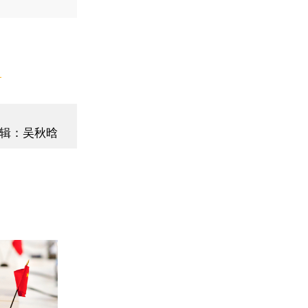
】
辑：吴秋晗