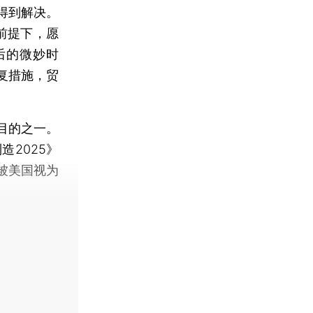
得到解决。
前提下，愿
后的微妙时
复措施，贸
目的之一。
2025》
被美国视为