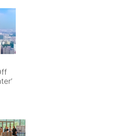
ff
nter’