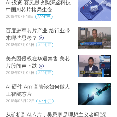
AI·投资|赛灵思收购深鉴科技
中国AI芯片格局生变
2018年07月18日
APP打开
百度进军芯片产业 给行业带
来哪些思考？
2018年07月05日
APP打开
美光因侵权在华遭禁售 美芯
片股闻声下跌
2018年07月04日
APP打开
AI·硬件|Arm高管谈如何做人
工智能芯片
2018年06月22日
APP打开
从矿机到AI芯片，吴忌寒是理想主义者吗(深