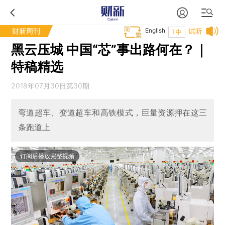
财新周刊
English
试听
T中
黑云压城 中国“芯”事出路何在？｜
特稿精选
2018年07月30日第30期
弯道超车、变道超车和高铁模式，巨量资源押在这三
条跑道上
订阅后播放完整视频