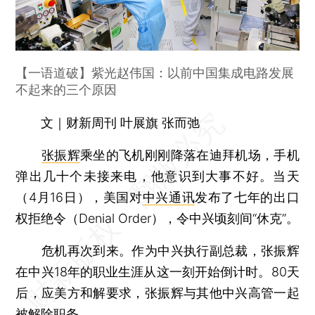
【一语道破】紫光赵伟国：以前中国集成电路发展
不起来的三个原因
文｜财新周刊 叶展旗 张而弛
张振辉
乘坐的飞机刚刚降落在迪拜机场，手机
弹出几十个未接来电，他意识到大事不好。当天
（4月16日），美国对
中兴通讯
发布了七年的出口
权拒绝令（Denial Order），令中兴顷刻间“休克”。
危机再次到来。作为中兴执行副总裁，张振辉
在中兴18年的职业生涯从这一刻开始倒计时。80天
后，应美方和解要求，张振辉与其他中兴高管一起
被解除职务。