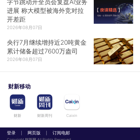
字节跳动开全员会复盘AI业务
进展 称大模型被海外竞对拉
开差距
2026年08月07日
央行7月继续增持近20吨黄金
累计储备超过7600万盎司
2026年08月07日
财新移动
财新
财新周刊
Caixin
登录
网页版
订阅电邮
|
|
Copyright 财新网 All Rights Reserved