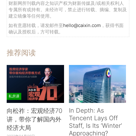
财新网所刊载内容之知识产权为财新传媒及/或相关权利人
专属所有或持有。未经许可，禁止进行转载、摘编、复制及
建立镜像等任何使用。
如有意愿转载，请发邮件至
hello@caixin.com
，获得书面
确认及授权后，方可转载。
推荐阅读
私房课
In Depth: As
向松祚：宏观经济70
Tencent Lays Off
讲，带你了解国内外
Staff, Is Its ‘Winter’
经济大局
Approaching?